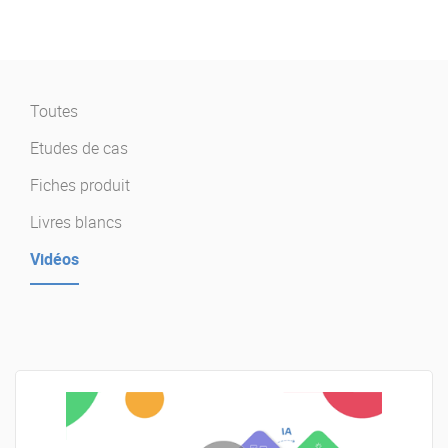
Offre Enterprise
eXo Hubs
A propos d’eXo
Centre de ressources
Contactez-nous
Essayez eXo
Toutes
Etudes de cas
Fiches produit
Livres blancs
Vidéos