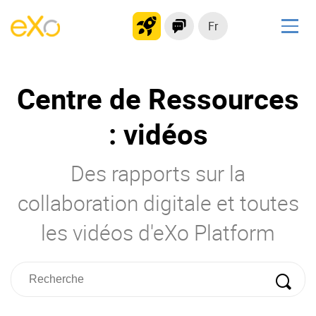
Fr
Solutions
Centre de Ressources
Plateforme collaborative
Réseau social
: vidéos
Hub de connaissances
Portail d’applications
Des rapports sur la
collaboration digitale et toutes
Produit
les vidéos d'eXo Platform
La Plateforme
No code
Pourquoi eXo ?
Intégrations
Mobile
IA maitrisée