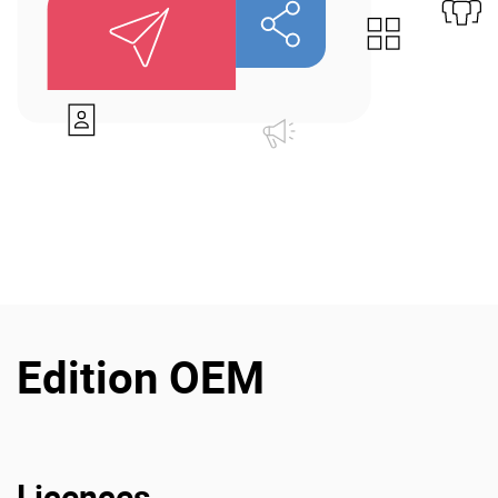
Offre Enterprise
eXo Hubs
A propos d’eXo
Centre de ressources
Contactez-nous
Essayez eXo
Edition OEM
Licences