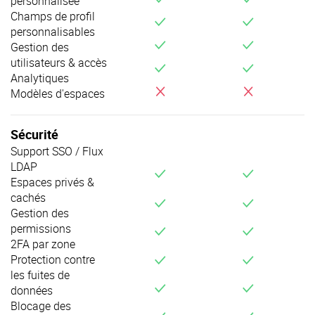
personnalisée
Champs de profil
v
v
personnalisables
v
v
Gestion des
utilisateurs & accès
v
v
Analytiques
i
i
Modèles d'espaces
Sécurité
Support SSO / Flux
LDAP
v
v
Espaces privés &
cachés
v
v
Gestion des
permissions
v
v
2FA par zone
v
v
Protection contre
les fuites de
v
v
données
Blocage des
v
v