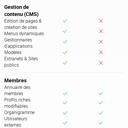
Gestion de
contenu (CMS)
v
i
Edition de pages &
création de sites
v
i
Menus dynamiques
Gestionnaires
v
i
d'applications
v
i
Modèles
Extranets & Sites
v
i
publics
Membres
Annuaire des
v
v
membres
Profils riches
v
v
modifiables
v
v
Organigramme
Utilisateurs
v
v
externes