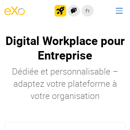
Fr
Solutions
Digital Workplace pour
Plateforme collaborative
Réseau social
Entreprise
Hub de connaissances
Portail d’applications
Dédiée et personnalisable –
adaptez votre plateforme à
Produit
votre organisation
La Plateforme
No code
Pourquoi eXo ?
Intégrations
Mobile
IA maitrisée