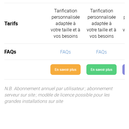
Tarification
Tarification
T
personnalisée
personnalisée
pe
Tarifs
adaptée à
adaptée à
votre taille et à
votre taille et à
vot
vos besoins
vos besoins
v
FAQs
FAQs
FAQs
En savoir plus
En savoir plus
E
N.B. Abonnement annuel par utilisateur ; abonnement
serveur sur site ; modèle de licence possible pour les
grandes installations sur site