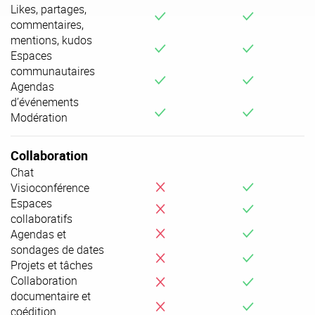
Likes, partages,
v
v
commentaires,
mentions, kudos
v
v
Espaces
communautaires
v
v
Agendas
d’événements
v
v
Modération
Collaboration
Chat
i
v
Visioconférence
Espaces
i
v
collaboratifs
i
v
Agendas et
sondages de dates
i
v
Projets et tâches
i
v
Collaboration
documentaire et
i
v
coédition