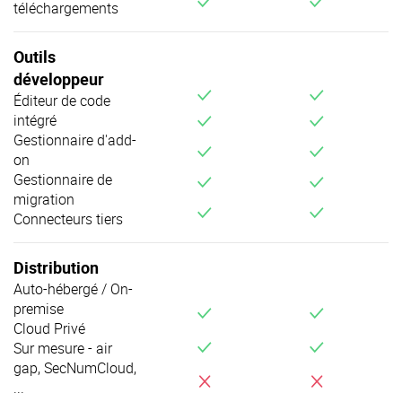
téléchargements
Outils
développeur
v
v
Éditeur de code
v
v
intégré
Gestionnaire d'add-
v
v
on
v
v
Gestionnaire de
migration
v
v
Connecteurs tiers
Distribution
Auto-hébergé / On-
premise
v
v
Cloud Privé
v
v
Sur mesure - air
gap, SecNumCloud,
i
i
...