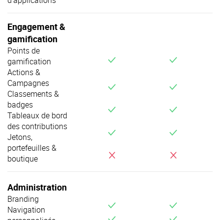
d’applications
Engagement &
gamification
Points de
v
v
gamification
Actions &
Campagnes
v
v
Classements &
badges
v
v
Tableaux de bord
des contributions
v
v
Jetons,
portefeuilles &
i
i
boutique
Administration
Branding
v
v
Navigation
v
v