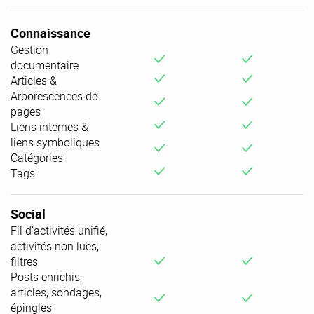
Connaissance
Gestion
v
v
documentaire
v
v
Articles &
Arborescences de
v
v
pages
v
v
Liens internes &
liens symboliques
v
v
Catégories
v
v
Tags
Social
Fil d’activités unifié,
activités non lues,
v
v
filtres
Posts enrichis,
articles, sondages,
v
v
épingles