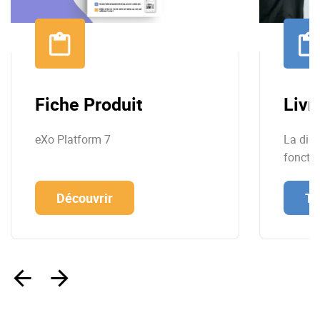
Fiche Produit
Livr
eXo Platform 7
La digi
foncti
Découvrir
Té
‹
›