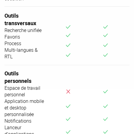
Outils
transversaux
v
v
Recherche unifiée
v
v
Favoris
Process
v
v
Multi-langues &
v
v
RTL
Outils
personnels
Espace de travail
i
v
personnel
Application mobile
v
v
et desktop
personnalisée
v
v
Notifications
Lanceur
v
v