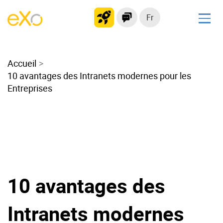
Fr
Solutions
Accueil
Intranet moderne
10 avantages des Intranets modernes pour les
Plateforme collaborative
Entreprises
Réseau social
Hub de connaissances
Portail d’applications
Alternative à
Microsoft 365
10 avantages des
Migrer vers eXo Platform
Intranets modernes
Produit