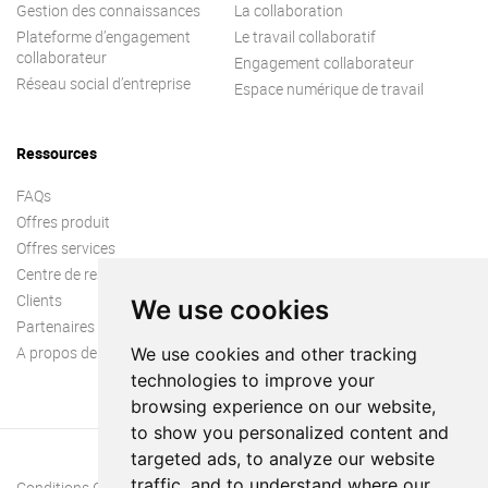
Gestion des connaissances
La collaboration
Plateforme d’engagement
Le travail collaboratif
collaborateur
Engagement collaborateur
Réseau social d’entreprise
Espace numérique de travail
Ressources
FAQs
Offres produit
Offres services
Centre de ressources
Clients
We use cookies
Partenaires
A propos de nous
We use cookies and other tracking
technologies to improve your
browsing experience on our website,
to show you personalized content and
targeted ads, to analyze our website
traffic, and to understand where our
Conditions Générales