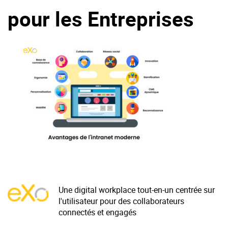
pour les Entreprises
La Plateforme
Pourquoi eXo
Internationalisation
Mobile
No code
Intégrations
IA maitrisée
Architecture
Sécurité
Open source
Une digital workplace tout-en-un centrée sur
l'utilisateur pour des collaborateurs
Offre Enterprise
Offre Professionnelle
connectés et engagés
A propos d’eXo
Centre de ressources