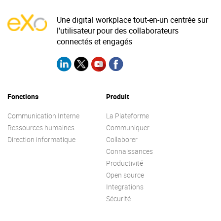
La Plateforme
Une digital workplace tout-en-un centrée sur
Pourquoi eXo
l'utilisateur pour des collaborateurs
connectés et engagés
Internationalisation
Mobile
No code
Intégrations
Fonctions
Produit
IA maitrisée
Communication Interne
La Plateforme
Architecture
Ressources humaines
Communiquer
Direction informatique
Collaborer
Sécurité
Connaissances
Open source
Productivité
Open source
Integrations
Offre Enterprise
Offre Professionnelle
Sécurité
A propos d’eXo
Centre de ressources