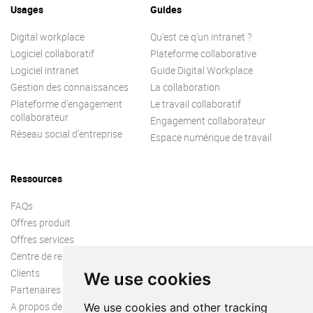
Usages
Contactez-nous
Guides
Essayez eXo
Digital workplace
Qu’est ce q’un intranet ?
Logiciel collaboratif
Plateforme collaborative
Logiciel intranet
Guide Digital Workplace
Gestion des connaissances
La collaboration
Plateforme d’engagement
Le travail collaboratif
collaborateur
Engagement collaborateur
Réseau social d’entreprise
Espace numérique de travail
Ressources
FAQs
Offres produit
Offres services
Centre de ressources
Clients
We use cookies
Partenaires
A propos de nous
We use cookies and other tracking