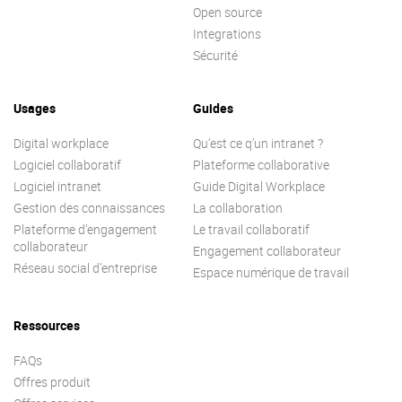
Contactez-nous
Open source
Essayez eXo
Integrations
Sécurité
Usages
Guides
Digital workplace
Qu’est ce q’un intranet ?
Logiciel collaboratif
Plateforme collaborative
Logiciel intranet
Guide Digital Workplace
Gestion des connaissances
La collaboration
Plateforme d’engagement
Le travail collaboratif
collaborateur
Engagement collaborateur
Réseau social d’entreprise
Espace numérique de travail
Ressources
FAQs
Offres produit