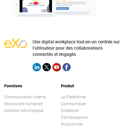
La Plateforme
Pourquoi eXo
Internationalisation
Mobile
Une digital workplace tout-en-un centrée sur
No code
l'utilisateur pour des collaborateurs
Intégrations
connectés et engagés
IA maitrisée
Architecture
Sécurité
Fonctions
Produit
Open source
Communication Interne
La Plateforme
Ressources humaines
Communiquer
Direction informatique
Collaborer
Offre Enterprise
Offre Professionnelle
Connaissances
A propos d’eXo
Centre de ressources
Productivité