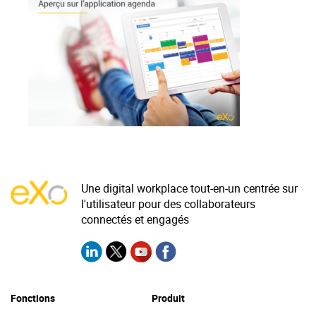
La Plateforme
Pourquoi eXo
Internationalisation
Mobile
No code
Intégrations
IA maitrisée
Architecture
Une digital workplace tout-en-un centrée sur
l'utilisateur pour des collaborateurs
Sécurité
connectés et engagés
Open source
Offre Enterprise
Offre Professionnelle
Fonctions
Produit
A propos d’eXo
Centre de ressources