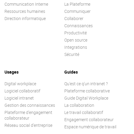
Communication Interne
Contactez-nous
La Plateforme
Essayez eXo
Ressources humaines
Communiquer
Direction informatique
Collaborer
Connaissances
Productivité
Open source
Integrations
Sécurité
Usages
Guides
Digital workplace
Qu’est ce q’un intranet ?
Logiciel collaboratif
Plateforme collaborative
Logiciel intranet
Guide Digital Workplace
Gestion des connaissances
La collaboration
Plateforme d’engagement
Le travail collaboratif
collaborateur
Engagement collaborateur
Réseau social d’entreprise
Espace numérique de travail