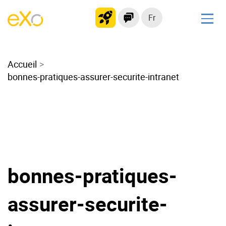
Fr
Solutions
Accueil
Intranet moderne
bonnes-pratiques-assurer-securite-intranet
Plateforme collaborative
Réseau social
Hub de connaissances
Portail d’applications
Alternative à
Microsoft 365
bonnes-pratiques-
Migrer vers eXo Platform
assurer-securite-
Produit