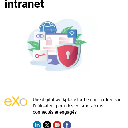
intranet
La Plateforme
Pourquoi eXo
Internationalisation
Mobile
No code
Intégrations
IA maitrisée
Architecture
Sécurité
Open source
Une digital workplace tout-en-un centrée sur
l'utilisateur pour des collaborateurs
connectés et engagés
Offre Enterprise
Offre Professionnelle
A propos d’eXo
Centre de ressources