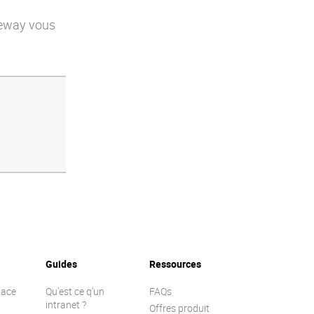
ceway vous
Guides
Ressources
lace
Qu’est ce q’un
FAQs
intranet ?
Offres produit