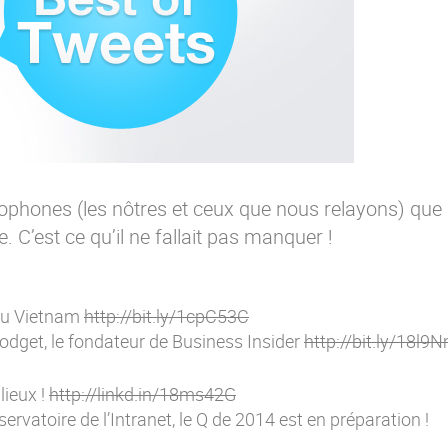
cophones (les nôtres et ceux que nous relayons) que
 C’est ce qu’il ne fallait pas manquer !
t au Vietnam
http://bit.ly/1cpC53C
odget, le fondateur de Business Insider
http://bit.ly/18l9
lieux !
http://linkd.in/18ms42G
ervatoire de l’Intranet, le Q de 2014 est en préparation !