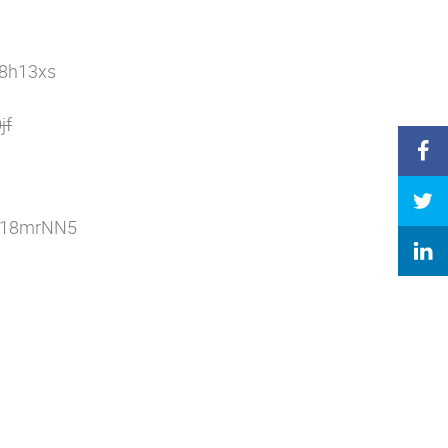
/18h13xs
jf
ly/18mrNN5