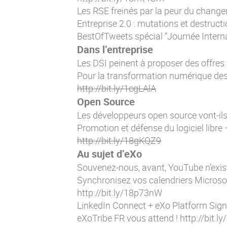
Les RSE freinés par la peur du chan
Entreprise 2.0 : mutations et destruc
BestOfTweets spécial “Journée Intern
Dans l’entreprise
Les DSI peinent à proposer des offres
Pour la transformation numérique des
http://bit.ly/1cgLAlA
Open Source
Les développeurs open source vont-ils
Promotion et défense du logiciel libre –
http://bit.ly/18gKQZ9
Au sujet d’eXo
Souvenez-nous, avant, YouTube n’exis
Synchronisez vos calendriers Microso
http://bit.ly/18p73nW
LinkedIn Connect + eXo Platform Sign-In
eXoTribe FR vous attend !
http://bit.l