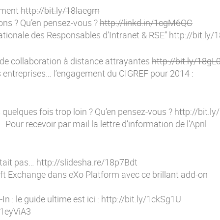
gement
http://bit.ly/18laegm
tions ? Qu’en pensez-vous ?
http://linkd.in/1cgM6QC
ationale des Responsables d’Intranet & RSE”
http://bit.ly
 de collaboration à distance attrayantes
http://bit.ly/18gL0
 entreprises… l’engagement du CIGREF pour 2014 :
 quelques fois trop loin ? Qu’en pensez-vous ?
http://bit.
 Pour recevoir par mail la lettre d’information de l’April
tait pas…
http://slidesha.re/18p7Bdt
ft Exchange dans eXo Platform avec ce brillant add-on
 : le guide ultime est ici :
http://bit.ly/1ckSg1U
y/1eyViA3