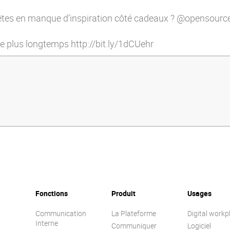
us êtes en manque d’inspiration côté cadeaux ? @opensour
vre plus longtemps
http://bit.ly/1dCUehr
Fonctions
Produit
Usages
Communication
La Plateforme
Digital workp
Interne
Communiquer
Logiciel