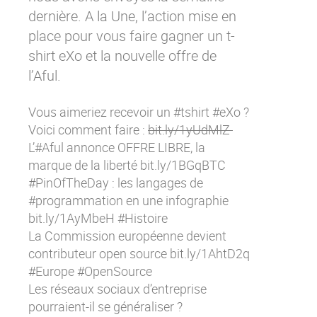
Contactez-nous
Essayez eXo
dernière. A la Une, l’action mise en
place pour vous faire gagner un t-
shirt eXo et la nouvelle offre de
l’Aful.
Vous aimeriez recevoir un #tshirt #eXo ?
Voici comment faire :
bit.ly/1yUdMlZ
L’#Aful annonce OFFRE LIBRE, la
marque de la liberté
bit.ly/1BGqBTC
#PinOfTheDay : les langages de
#programmation en une infographie
bit.ly/1AyMbeH
#Histoire
La Commission européenne devient
contributeur open source
bit.ly/1AhtD2q
#Europe #OpenSource
Les réseaux sociaux d’entreprise
pourraient-il se généraliser ?