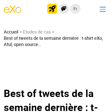
Fr
Solutions
Accueil
Intranet moderne
Etudes de cas
Best of tweets de la semaine dernière : t-shirt eXo,
Plateforme collaborative
Aful, open source…
Réseau social
Hub de connaissances
Portail d’applications
Alternative à
Microsoft 365
Best of tweets de la
Migrer vers eXo Platform
semaine dernière : t-
Produit