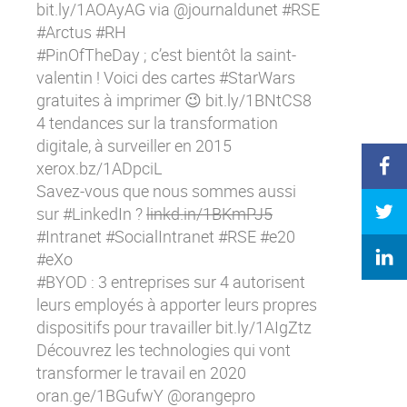
bit.ly/1AOAyAG
via @journaldunet #RSE
#Arctus #RH
#PinOfTheDay ; c’est bientôt la saint-
valentin ! Voici des cartes #StarWars
gratuites à imprimer 😉
bit.ly/1BNtCS8
4 tendances sur la transformation
digitale, à surveiller en 2015
xerox.bz/1ADpciL
Savez-vous que nous sommes aussi
sur #LinkedIn ?
linkd.in/1BKmPJ5
#Intranet #SocialIntranet #RSE #e20
#eXo
#BYOD : 3 entreprises sur 4 autorisent
leurs employés à apporter leurs propres
dispositifs pour travailler
bit.ly/1AIgZtz
Découvrez les technologies qui vont
transformer le travail en 2020
oran.ge/1BGufwY
@orangepro