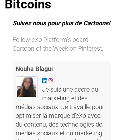
Bitcoins
La Plateforme
Pourquoi eXo
Suivez nous pour plus de Cartoons!
Internationalisation
Follow eXo Platform’s board
Mobile
Cartoon of the Week on Pinterest.
No code
Intégrations
Nouha Blagui
IA maitrisée
Architecture
Je suis une accro du
Sécurité
marketing et des
Open source
médias sociaux. Je travaille pour
optimiser la marque d'eXo avec
du contenu, des technologies de
Offre Enterprise
Offre Professionnelle
médias sociaux et du marketing
A propos d’eXo
Centre de ressources