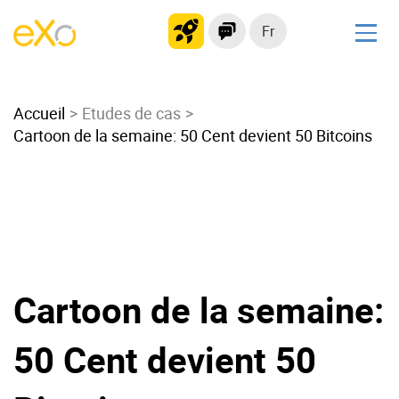
Fr
Solutions
Accueil
Intranet moderne
Etudes de cas
Cartoon de la semaine: 50 Cent devient 50 Bitcoins
Plateforme collaborative
Réseau social
Hub de connaissances
Portail d’applications
Alternative à
Microsoft 365
Cartoon de la semaine:
Migrer vers eXo Platform
50 Cent devient 50
Produit