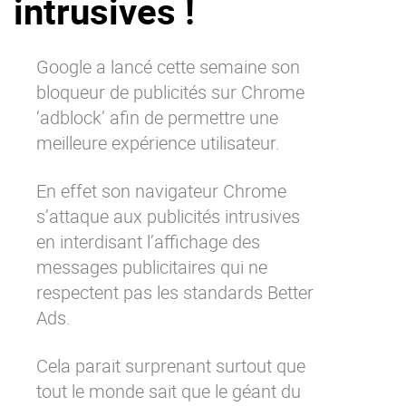
intrusives !
La Plateforme
Pourquoi eXo
Google a lancé cette semaine son
Internationalisation
bloqueur de publicités sur Chrome
Mobile
‘adblock’ afin de permettre une
meilleure expérience utilisateur.
No code
Intégrations
En effet son navigateur Chrome
IA maitrisée
s’attaque aux publicités intrusives
Architecture
en interdisant l’affichage des
Sécurité
messages publicitaires qui ne
respectent pas les standards Better
Open source
Ads.
Offre Enterprise
Offre Professionnelle
Cela parait surprenant surtout que
tout le monde sait que le géant du
A propos d’eXo
Centre de ressources