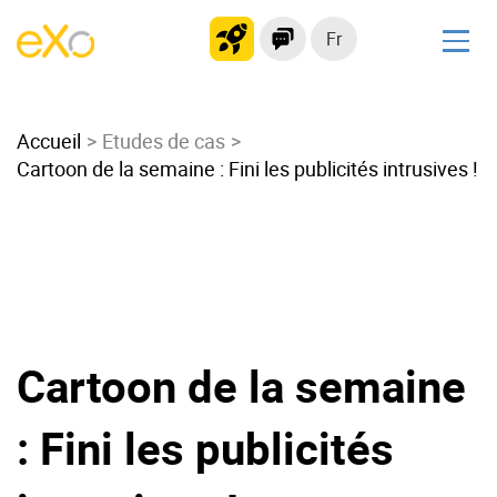
Fr
Solutions
Accueil
Intranet moderne
Etudes de cas
Cartoon de la semaine : Fini les publicités intrusives !
Plateforme collaborative
Réseau social
Hub de connaissances
Portail d’applications
Alternative à
Microsoft 365
Cartoon de la semaine
Migrer vers eXo Platform
: Fini les publicités
Produit