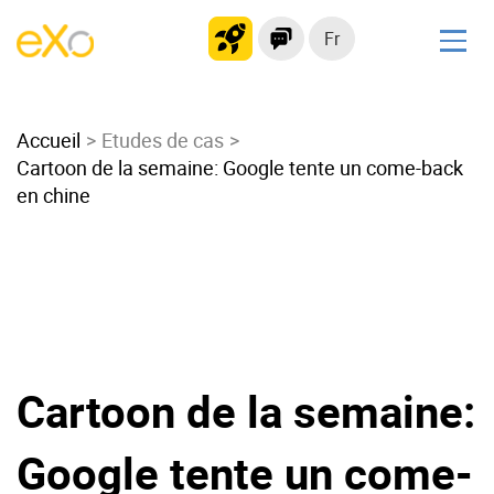
Fr
Solutions
Accueil
Intranet moderne
Etudes de cas
Cartoon de la semaine: Google tente un come-back
Plateforme collaborative
en chine
Réseau social
Hub de connaissances
Portail d’applications
Alternative à
Microsoft 365
Cartoon de la semaine:
Migrer vers eXo Platform
Google tente un come-
Produit