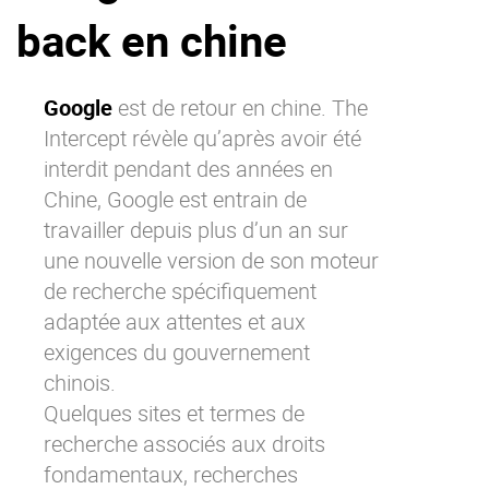
back en chine
La Plateforme
Pourquoi eXo
Internationalisation
Google
est de retour en chine. The
Intercept révèle qu’après avoir été
Mobile
interdit pendant des années en
No code
Chine, Google est entrain de
Intégrations
travailler depuis plus d’un an sur
IA maitrisée
une nouvelle version de son moteur
Architecture
de recherche spécifiquement
Sécurité
adaptée aux attentes et aux
exigences du gouvernement
Open source
chinois.
Quelques sites et termes de
Offre Enterprise
Offre Professionnelle
recherche associés aux droits
A propos d’eXo
Centre de ressources
fondamentaux, recherches