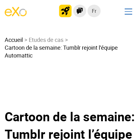
Fr
Solutions
Accueil
Intranet moderne
Etudes de cas
Cartoon de la semaine: Tumblr rejoint l’équipe
Plateforme collaborative
Automattic
Réseau social
Hub de connaissances
Portail d’applications
Alternative à
Microsoft 365
Cartoon de la semaine:
Migrer vers eXo Platform
Tumblr rejoint l’équipe
Produit