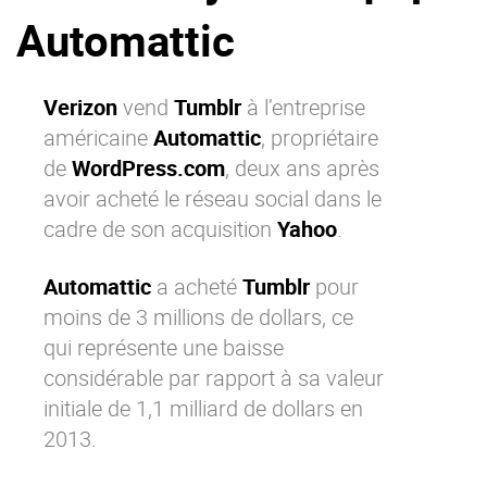
Automattic
La Plateforme
Pourquoi eXo
Internationalisation
Verizon
vend
Tumblr
à l’entreprise
américaine
Automattic
, propriétaire
Mobile
de
WordPress.com
, deux ans après
No code
avoir acheté le
réseau social
dans le
Intégrations
cadre de son acquisition
Yahoo
.
IA maitrisée
Architecture
Automattic
a acheté
Tumblr
pour
moins de 3 millions de dollars, ce
Sécurité
qui représente une baisse
Open source
considérable par rapport à sa valeur
initiale de 1,1 milliard de dollars en
Offre Enterprise
Offre Professionnelle
2013.
A propos d’eXo
Centre de ressources