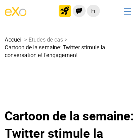
Fr
Solutions
Accueil
Intranet moderne
Etudes de cas
Cartoon de la semaine: Twitter stimule la
Plateforme collaborative
conversation et l’engagement
Réseau social
Hub de connaissances
Portail d’applications
Alternative à
Microsoft 365
Cartoon de la semaine:
Migrer vers eXo Platform
Twitter stimule la
Produit