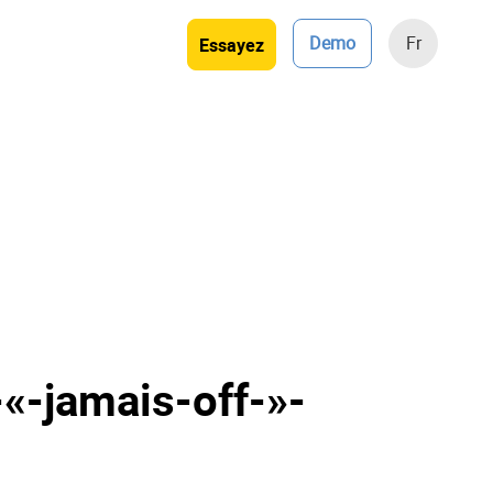
Demo
Fr
Essayez
«-jamais-off-»-