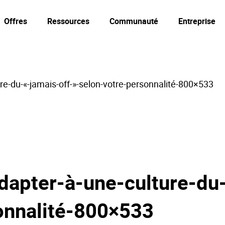
Offres
Ressources
Communauté
Entreprise
-du-«-jamais-off-»-selon-votre-personnalité-800×533
pter-à-une-culture-du-
onnalité-800×533