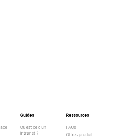
Guides
Ressources
lace
Qu’est ce q’un
FAQs
intranet ?
Offres produit