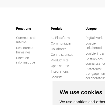
organisations des réponses opérationnelles
pour accélérer leur autonomie stratégique, sans
compromis sur la performance.
Fonctions
Produit
Usages
Communication
La Plateforme
Digital workp
Interne
Communiquer
Logiciel
Ressources
collaboratif
Collaborer
humaines
Logiciel intra
Connaissances
Direction
Gestion des
Productivité
informatique
connaissanc
Open source
Plateforme
Integrations
d’engagemen
Sécurité
collaborateur
Réseau socia
d’entreprise
We use cookies
We use cookies and other