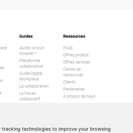
Guides
Ressources
lace
Qu’est ce q’un
FAQs
intranet ?
Offres produit
Plateforme
Offres services
collaborative
net
Centre de
Guide Digital
ressources
Workplace
es
Clients
La collaboration
Partenaires
t
Le travail
A propos de nous
collaboratif
l
Engagement
collaborateur
Espace numérique
de travail
 tracking technologies to improve your browsing