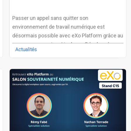
Passer un appel sans quitter son
environnement de travail numérique est
désormais possible avec eXo Platform grâce au
nouveau connecteur Linphone. Développée par
Actualités
Belledonne Communications, la technologie
Linphone est désormais accessible
directement depuis eXo Platform via ce
connecteur, pour offrir aux utilisateurs une
expérience de communication plus fluide et
unifiée.