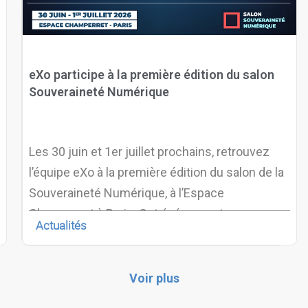
eXo participe à la première édition du salon
Souveraineté Numérique
Les 30 juin et 1er juillet prochains, retrouvez
l’équipe eXo à la première édition du salon de la
Souveraineté Numérique, à l’Espace
Champerret à Paris. Cet événement
Actualités
rassemblera les acteurs engagés dans la
construction d’un écosystème numérique
européen plus autonome, plus résilient et plus
Voir plus
maîtrisé. L’objectif du salon : apporter aux