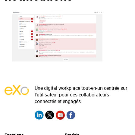
La Plateforme
Pourquoi eXo
Internationalisation
Mobile
No code
Intégrations
IA maitrisée
Architecture
Sécurité
Une digital workplace tout-en-un centrée sur
l'utilisateur pour des collaborateurs
Open source
connectés et engagés
Offre Enterprise
Offre Professionnelle
A propos d’eXo
Centre de ressources
Fonctions
Produit