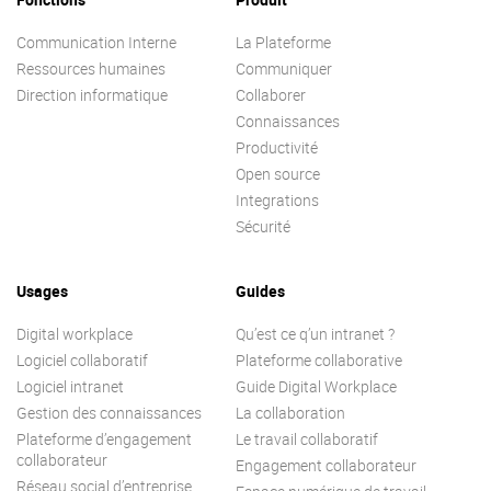
Contactez-nous
Essayez eXo
Communication Interne
La Plateforme
Ressources humaines
Communiquer
Direction informatique
Collaborer
Connaissances
Productivité
Open source
Integrations
Sécurité
Usages
Guides
Digital workplace
Qu’est ce q’un intranet ?
Logiciel collaboratif
Plateforme collaborative
Logiciel intranet
Guide Digital Workplace
Gestion des connaissances
La collaboration
Plateforme d’engagement
Le travail collaboratif
collaborateur
Engagement collaborateur
Réseau social d’entreprise