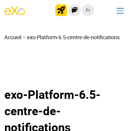
Fr
Solutions
Accueil
Intranet moderne
exo-Platform-6.5-centre-de-notifications
Plateforme collaborative
Réseau social
Hub de connaissances
Portail d’applications
Alternative à
exo-Platform-6.5-
Microsoft 365
Migrer vers eXo Platform
centre-de-
notifications
Produit