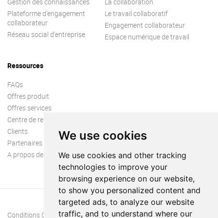
Gestion des connaissances
La collaboration
Plateforme d’engagement
Le travail collaboratif
collaborateur
Engagement collaborateur
Réseau social d’entreprise
Espace numérique de travail
Ressources
FAQs
Offres produit
Offres services
Centre de ressources
Clients
We use cookies
Partenaires
A propos de nous
We use cookies and other tracking
technologies to improve your
browsing experience on our website,
to show you personalized content and
targeted ads, to analyze our website
traffic, and to understand where our
Conditions Générales