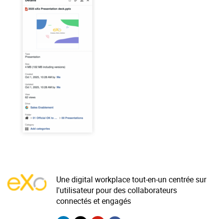
La Plateforme
Pourquoi eXo
Internationalisation
Mobile
No code
Intégrations
IA maitrisée
Architecture
Sécurité
Open source
Une digital workplace tout-en-un centrée sur
l'utilisateur pour des collaborateurs
Offre Enterprise
Offre Professionnelle
connectés et engagés
A propos d’eXo
Centre de ressources