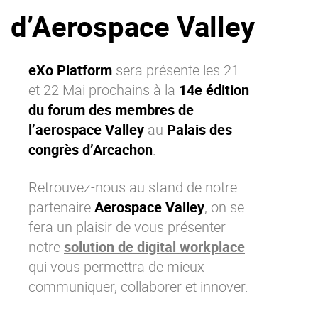
d’Aerospace Valley
La Plateforme
Pourquoi eXo
Internationalisation
eXo Platform
sera présente les 21
et 22 Mai prochains à la
14e édition
Mobile
du forum des membres de
No code
l’aerospace Valley
au
Palais des
Intégrations
congrès d’Arcachon
.
IA maitrisée
Architecture
Retrouvez-nous au stand de notre
partenaire
Aerospace Valley
, on se
Sécurité
fera un plaisir de vous présenter
Open source
notre
solution de digital workplace
qui vous permettra de mieux
Offre Enterprise
Offre Professionnelle
communiquer, collaborer et innover.
A propos d’eXo
Centre de ressources