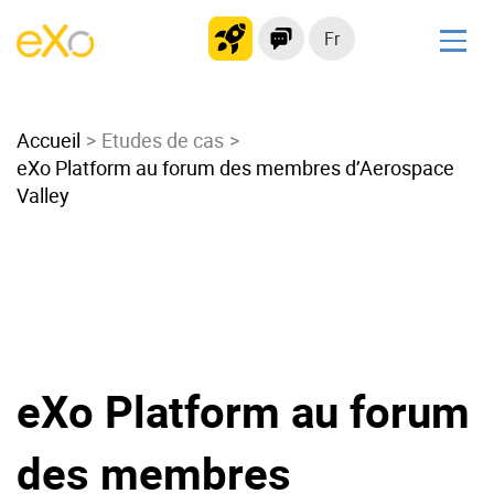
Fr
Solutions
Accueil
Intranet moderne
Etudes de cas
eXo Platform au forum des membres d’Aerospace
Plateforme collaborative
Valley
Réseau social
Hub de connaissances
Portail d’applications
Alternative à
Microsoft 365
eXo Platform au forum
Migrer vers eXo Platform
des membres
Produit