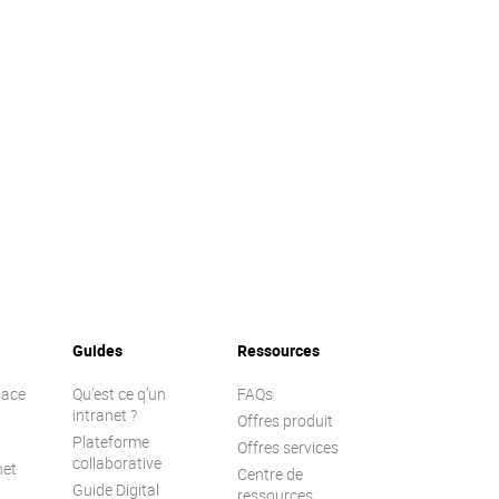
Guides
Ressources
lace
Qu’est ce q’un
FAQs
intranet ?
Offres produit
Plateforme
Offres services
collaborative
net
Centre de
Guide Digital
ressources