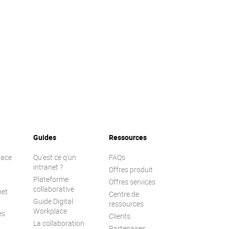
Guides
Ressources
lace
Qu’est ce q’un
FAQs
intranet ?
Offres produit
Plateforme
Offres services
collaborative
net
Centre de
Guide Digital
ressources
Workplace
es
Clients
La collaboration
Partenaires