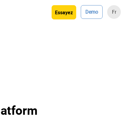
Demo
Fr
Essayez
latform