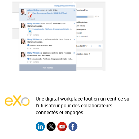
La Plateforme
Pourquoi eXo
Internationalisation
Mobile
No code
Intégrations
IA maitrisée
Architecture
Sécurité
Une digital workplace tout-en-un centrée sur
Open source
l'utilisateur pour des collaborateurs
connectés et engagés
Offre Enterprise
Offre Professionnelle
A propos d’eXo
Centre de ressources