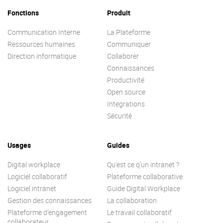
Contactez-nous
Essayez eXo
Fonctions
Produit
Communication Interne
La Plateforme
Ressources humaines
Communiquer
Direction informatique
Collaborer
Connaissances
Productivité
Open source
Integrations
Sécurité
Usages
Guides
Digital workplace
Qu’est ce q’un intranet ?
Logiciel collaboratif
Plateforme collaborative
Logiciel intranet
Guide Digital Workplace
Gestion des connaissances
La collaboration
Plateforme d’engagement
Le travail collaboratif
collaborateur