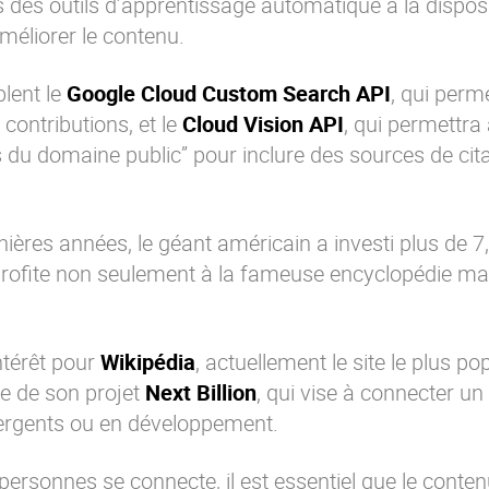
 des outils d’apprentissage automatique à la dispos
méliorer le contenu.
lent le
Google Cloud Custom Search API
, qui perm
 contributions, et le
Cloud Vision API
, qui permettra
 du domaine public” pour inclure des sources de cita
nières années, le géant américain a investi plus de 7,
 profite non seulement à la fameuse encyclopédie ma
térêt pour
Wikipédia
, actuellement le site le plus pop
re de son projet
Next Billion
, qui vise à connecter un 
rgents ou en développement.
e personnes se connecte, il est essentiel que le cont