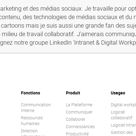
rketing et des médias sociaux. Je travaille pour opt
ontenu, des technologies de médias sociaux et du 
s cartoons mais je suis aussi une grande fan des suje
 milieu de travail collaboratif. J'aimerais communiq
ignez notre groupe LinkedIn 'Intranet & Digital Workp
Fonctions
Produit
Usages
Communication
La Plateforme
Digital workp
Interne
Communiquer
Logiciel
Ressources
collaboratif
Collaborer
humaines
Logiciel intra
Connaissances
Direction
Gestion des
Productivité