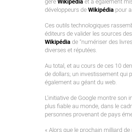
gère
Wikipédia
et a également mis
développeurs de
Wikipédia
pour a
Ces outils technologiques rassemb
éditeurs de valider les sources des
Wikipédia
de “numériser des livres
diverses et réputées.
Au total, et au cours de ces 10 der
de dollars; un investissement qui
également au géant du web.
L’initiative de
Google
montre son in
plus fiable au monde, dans le cad
personnes provenant de pays éme
« Alors que le prochain milliard d