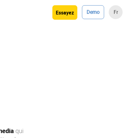
Demo
Fr
Essayez
media
qui