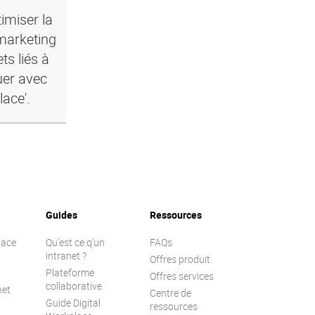
imiser la
marketing
ts liés à
uer avec
lace'.
Guides
Ressources
lace
Qu’est ce q’un
FAQs
intranet ?
Offres produit
Plateforme
Offres services
collaborative
net
Centre de
Guide Digital
ressources