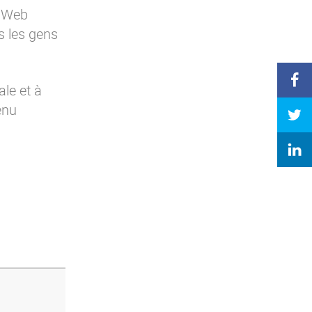
u Web
s les gens
ale et à
enu