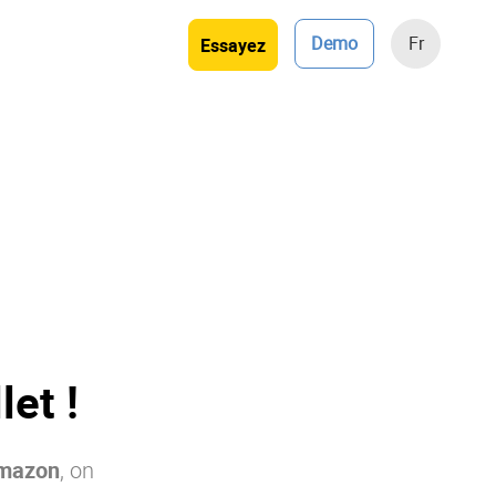
Demo
Fr
Essayez
et !
mazon
, on