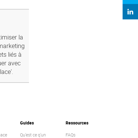
imiser la
marketing
ts liés à
uer avec
lace'.
Guides
Ressources
lace
Qu’est ce q’un
FAQs