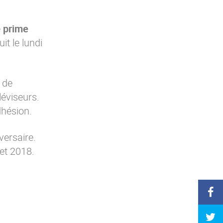
e
prime
it le lundi
 de
léviseurs.
dhésion.
versaire.
let 2018.