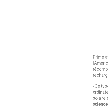
Primé 
l’Améri
récompe
recharg
«Ce type
ordinate
solaire 
science