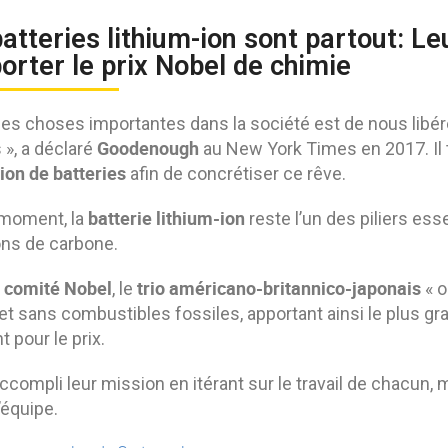
atteries lithium-ion sont partout: L
rter le prix Nobel de chimie
des choses importantes dans la société est de nous lib
Goodenough
 », a déclaré
au New York Times en 2017. Il t
ion de batteries
afin de concrétiser ce rêve.
batterie lithium-ion
 moment, la
reste l’un des piliers ess
ns de carbone.
comité Nobel
trio américano-britannico-japonais
e
, le
« o
 et sans combustibles fossiles, apportant ainsi le plus gra
t pour le prix.
accompli leur mission en itérant sur le travail de chacu
d’équipe.