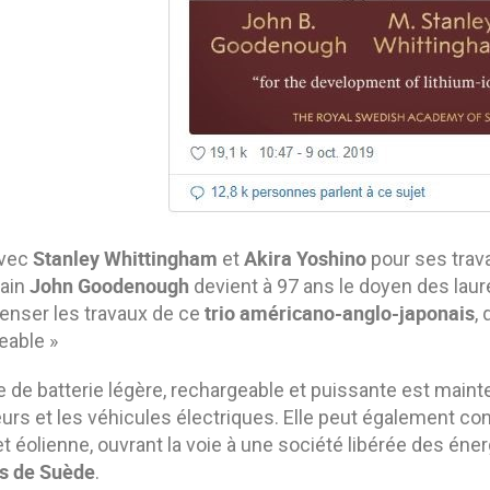
Stanley Whittingham
Akira Yoshino
avec
et
pour ses trav
John Goodenough
cain
devient à 97 ans le doyen des laur
trio américano-anglo-japonais
nser les travaux de ce
,
eable »
 de batterie légère, rechargeable et puissante est mainte
urs et les véhicules électriques. Elle peut également con
et éolienne, ouvrant la voie à une société libérée des énerg
s de Suède
.