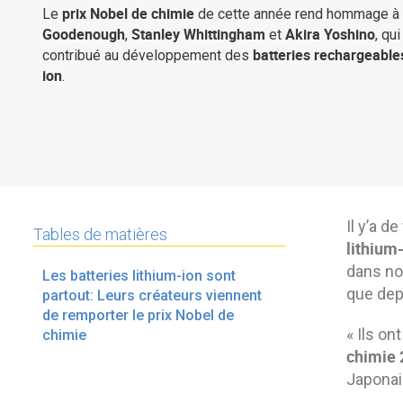
prix Nobel de chimie
Le
de cette année rend hommage à
Goodenough
Stanley Whittingham
Akira Yoshino
,
et
, qu
batteries rechargeables
contribué au développement des
ion
.
Il y’a d
Tables de matières
lithium
dans no
Les batteries lithium-ion sont
que dep
partout: Leurs créateurs viennent
de remporter le prix Nobel de
« Ils on
chimie
chimie 
Japona