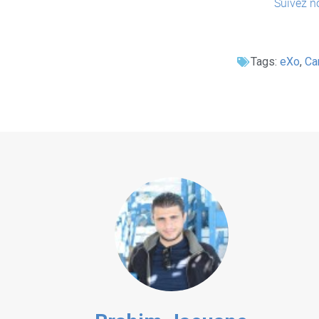
Suivez n
Tags:
eXo
,
Ca