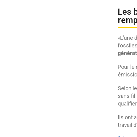
Les b
rempo
«L’une 
fossiles
générat
Pour le
émissio
Selon l
sans fil
qualifien
Ils ont 
travail 