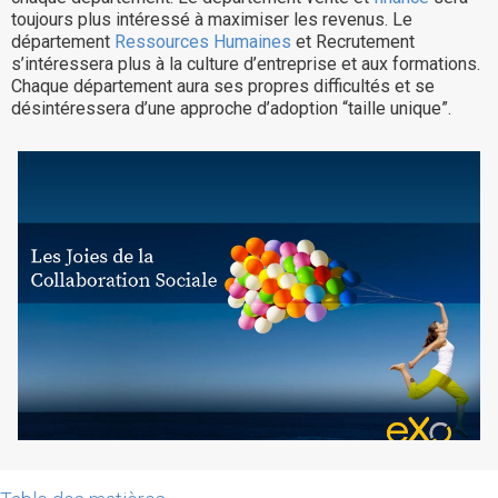
toujours plus intéressé à maximiser les revenus. Le
La Plateforme
département
Ressources Humaines
et Recrutement
s’intéressera plus à la culture d’entreprise et aux formations.
Pourquoi eXo
Chaque département aura ses propres difficultés et se
Internationalisation
désintéressera d’une approche d’adoption “taille unique”.
Mobile
No code
Intégrations
IA maitrisée
Architecture
Sécurité
Open source
Offre Enterprise
Offre Professionnelle
A propos d’eXo
Centre de ressources