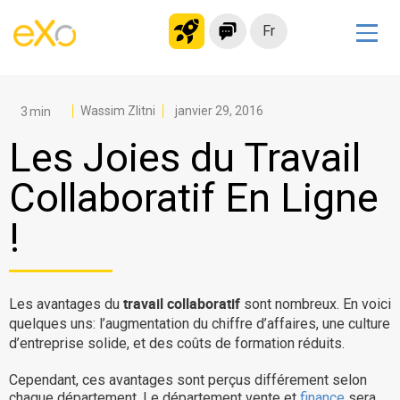
Fr
Solutions
Intranet moderne
Wassim Zlitni
janvier 29, 2016
Plateforme collaborative
Les Joies du Travail
Réseau social
Collaboratif En Ligne
Hub de connaissances
!
Portail d’applications
Alternative à
Microsoft 365
travail collaboratif
Les avantages du
sont nombreux. En voici
Migrer vers eXo Platform
quelques uns: l’augmentation du chiffre d’affaires, une culture
d’entreprise solide, et des coûts de formation réduits.
Cependant, ces avantages sont perçus différement selon
Produit
chaque département. Le département vente et
finance
sera