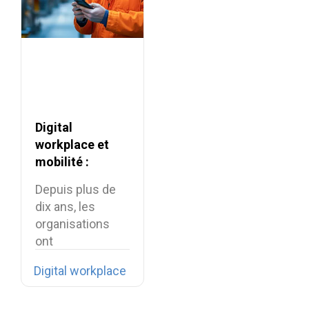
Digital
workplace et
mobilité :
comment
Depuis plus de
connecter les
dix ans, les
collaborateurs
organisations
terrain ?
ont
profondément
Digital workplace
transformé leur
environnement…