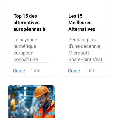
Top 15 des
Les 15
alternatives
Meilleures
européennes à
Alternatives
Microsoft 365
françaises et
Le paysage
Pendant plus
européennes à
numérique
d’une décennie,
Microsoft
européen
Microsoft
SharePoint
connaît une
SharePoint s’est
transformation
imposé comme
Guide
Guide
structurelle. Ce
le choix quasi…
qui relevait
auparavant…