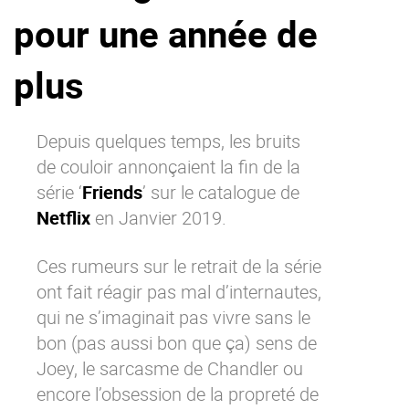
pour une année de
La Plateforme
Pourquoi eXo
plus
Internationalisation
Mobile
Depuis quelques temps, les bruits
No code
de couloir annonçaient la fin de la
Intégrations
série ‘
Friends
’ sur le catalogue de
IA maitrisée
Netflix
en Janvier 2019.
Architecture
Ces rumeurs sur le retrait de la série
Sécurité
ont fait réagir pas mal d’internautes,
Open source
qui ne s’imaginait pas vivre sans le
bon (pas aussi bon que ça) sens de
Offre Enterprise
Offre Professionnelle
Joey, le sarcasme de Chandler ou
encore l’obsession de la propreté de
A propos d’eXo
Centre de ressources