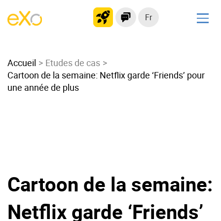
Fr
Solutions
Accueil
Intranet moderne
Etudes de cas
Cartoon de la semaine: Netflix garde ‘Friends’ pour
Plateforme collaborative
une année de plus
Réseau social
Hub de connaissances
Portail d’applications
Alternative à
Microsoft 365
Cartoon de la semaine:
Migrer vers eXo Platform
Netflix garde ‘Friends’
Produit