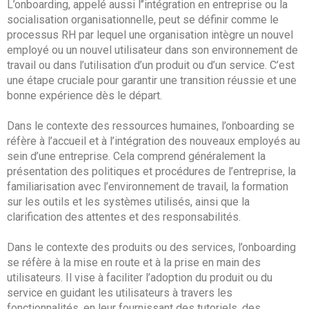
L’onboarding, appelé aussi l’’intégration en entreprise ou la
La Plateforme
socialisation organisationnelle, peut se définir comme le
processus RH par lequel une organisation intègre un nouvel
Pourquoi eXo
employé ou un nouvel utilisateur dans son environnement de
Internationalisation
travail ou dans l’utilisation d’un produit ou d’un service. C’est
une étape cruciale pour garantir une transition réussie et une
Mobile
bonne expérience dès le départ.
No code
Dans le contexte des ressources humaines, l’onboarding se
Intégrations
réfère à l’accueil et à l’intégration des nouveaux employés au
IA maitrisée
sein d’une entreprise. Cela comprend généralement la
présentation des politiques et procédures de l’entreprise, la
Architecture
familiarisation avec l’environnement de travail, la formation
Sécurité
sur les outils et les systèmes utilisés, ainsi que la
clarification des attentes et des responsabilités.
Open source
Dans le contexte des produits ou des services, l’onboarding
se réfère à la mise en route et à la prise en main des
Offre Enterprise
Offre Professionnelle
utilisateurs. Il vise à faciliter l’adoption du produit ou du
service en guidant les utilisateurs à travers les
A propos d’eXo
Centre de ressources
fonctionnalités, en leur fournissant des tutoriels, des