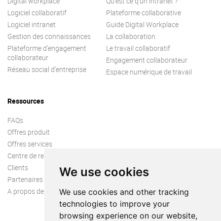
Digital workplace
Qu’est ce q’un intranet ?
Logiciel collaboratif
Plateforme collaborative
Logiciel intranet
Guide Digital Workplace
Gestion des connaissances
La collaboration
Plateforme d’engagement
Le travail collaboratif
collaborateur
Engagement collaborateur
Réseau social d’entreprise
Espace numérique de travail
Ressources
FAQs
Offres produit
Offres services
Centre de ressources
Clients
We use cookies
Partenaires
A propos de nous
We use cookies and other tracking
technologies to improve your
browsing experience on our website,