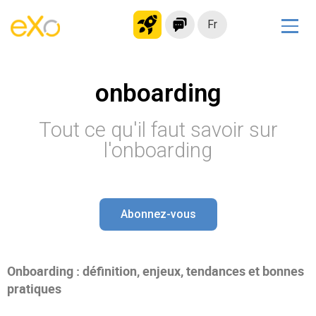
Fr
Solutions
onboarding
Intranet moderne
Plateforme collaborative
Tout ce qu'il faut savoir sur
Réseau social
l'onboarding
Hub de connaissances
Portail d’applications
Alternative à
Abonnez-vous
Microsoft 365
Migrer vers eXo Platform
Onboarding : définition, enjeux, tendances et bonnes
pratiques
Produit