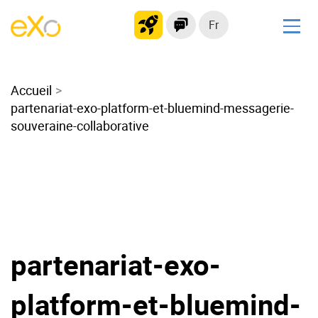
Fr
Solutions
Accueil
Intranet moderne
partenariat-exo-platform-et-bluemind-messagerie-
Plateforme collaborative
souveraine-collaborative
Réseau social
Hub de connaissances
Portail d’applications
Alternative à
Microsoft 365
partenariat-exo-
Migrer vers eXo Platform
platform-et-bluemind-
Produit