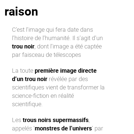
raison
La Plateforme
Pourquoi eXo
Internationalisation
C’est l’image qui fera date dans
l’histoire de l’humanité. Il s’agit d’un
Mobile
trou noir
, dont l’image a été captée
No code
par faisceau de télescopes
Intégrations
IA maitrisée
La toute
première image directe
Architecture
d’un trou noir
révélée par des
scientifiques vient de transformer la
Sécurité
science-fiction en réalité
Open source
scientifique.
Offre Enterprise
Offre Professionnelle
Les
trous noirs supermassifs
,
appelés ‘
monstres de l’univers
’ par
A propos d’eXo
Centre de ressources