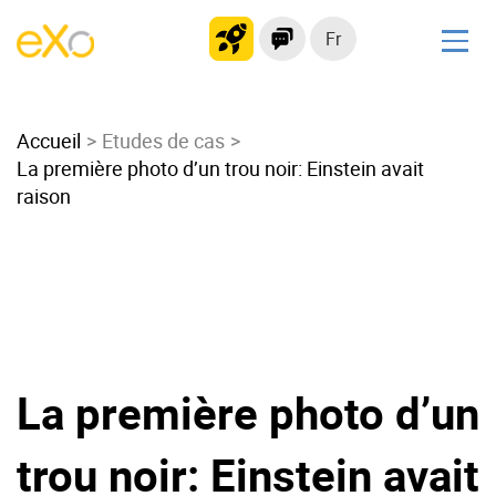
Fr
Solutions
Accueil
Intranet moderne
Etudes de cas
La première photo d’un trou noir: Einstein avait
Plateforme collaborative
raison
Réseau social
Hub de connaissances
Portail d’applications
Alternative à
Microsoft 365
La première photo d’un
Migrer vers eXo Platform
trou noir: Einstein avait
Produit