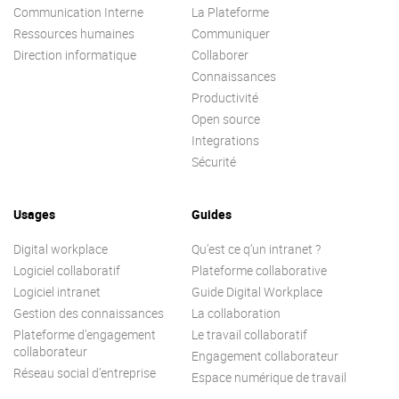
Communication Interne
Contactez-nous
La Plateforme
Essayez eXo
Ressources humaines
Communiquer
Direction informatique
Collaborer
Connaissances
Productivité
Open source
Integrations
Sécurité
Usages
Guides
Digital workplace
Qu’est ce q’un intranet ?
Logiciel collaboratif
Plateforme collaborative
Logiciel intranet
Guide Digital Workplace
Gestion des connaissances
La collaboration
Plateforme d’engagement
Le travail collaboratif
collaborateur
Engagement collaborateur
Réseau social d’entreprise
Espace numérique de travail