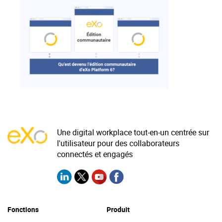
La Plateforme
Pourquoi eXo
Internationalisation
Mobile
No code
Intégrations
IA maitrisée
Architecture
Une digital workplace tout-en-un centrée sur
l'utilisateur pour des collaborateurs
Sécurité
connectés et engagés
Open source
Offre Enterprise
Offre Professionnelle
Fonctions
Produit
A propos d’eXo
Centre de ressources