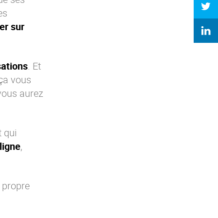
es
er sur
sations
. Et
 ça vous
 vous aurez
t qui
ligne
,
e propre