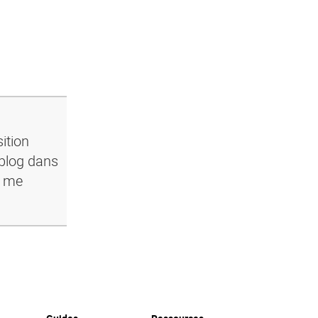
ition
 blog dans
i me