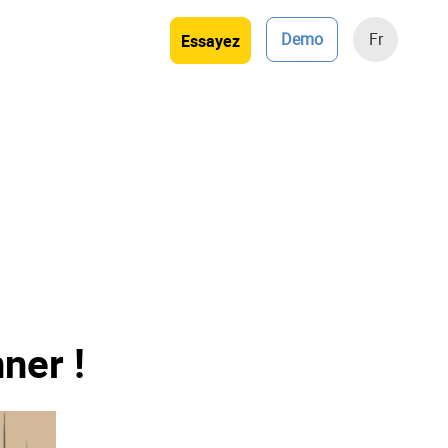
Demo
Fr
Essayez
ner !