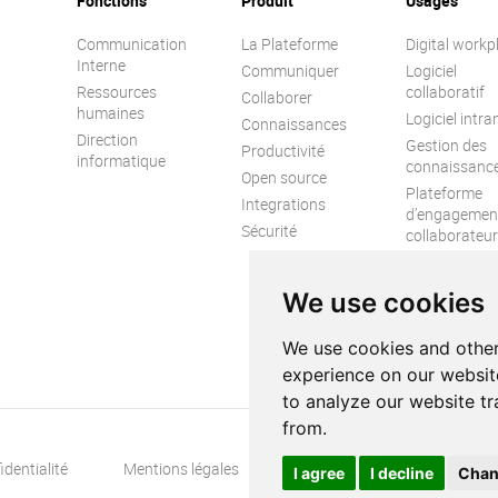
Fonctions
Produit
Usages
Communication
La Plateforme
Digital workp
Interne
Communiquer
Logiciel
Ressources
collaboratif
Collaborer
humaines
Logiciel intra
Connaissances
Direction
Gestion des
Productivité
informatique
connaissanc
Open source
Plateforme
Integrations
d’engagemen
Sécurité
collaborateur
Réseau socia
d’entreprise
We use cookies
We use cookies and other
experience on our websit
to analyze our website tr
from.
identialité
Mentions légales
Accessibilité
Plan du s
I agree
I decline
Chan