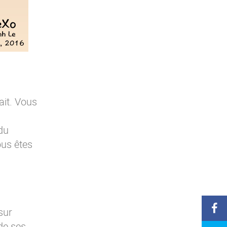
ait. Vous
 du
ous êtes
sur
de ses