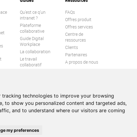
Guides
Ressources
lace
Qu’est ce q’un
FAQs
intranet ?
Offres produit
Plateforme
Offres services
collaborative
net
Centre de
Guide Digital
ressources
Workplace
es
Clients
La collaboration
Partenaires
t
Le travail
A propos de nous
collaboratif
l
Engagement
collaborateur
Espace numérique
de travail
 tracking technologies to improve your browsing
e, to show you personalized content and targeted ads,
affic, and to understand where our visitors are coming
ite
Contact
ge my preferences