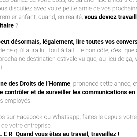
ous discutiez avec votre petite amie de vos prochain
emier enfant, quand, en réalité,
vous deviez travaill
taire
?
peut désormais, légalement, lire toutes vos conver
e ce qu’il aura lu. Tout à fait. Le bon côté, c’est que
prochaine destination estivale vu que, au lieu de ça,
 !
ne des Droits de l’Homme
, prononcé cette année, e
de contrôler et de surveiller les communications en 
urs employés.
olos sur Facebook ou Whatsapp, faites le depuis votr
i de votre entreprise.
L E R
.
Quand vous êtes au travail, travaillez !