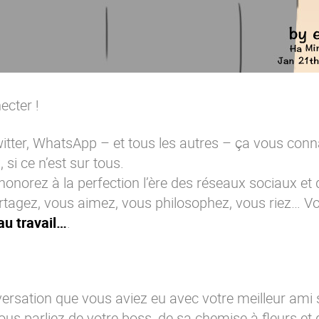
ecter !
itter, WhatsApp – et tous les autres – ça vous conn
 si ce n’est sur tous.
honorez à la perfection l’ère des réseaux sociaux et
rtagez, vous aimez, vous philosophez, vous riez… V
u travail…
.
rsation que vous aviez eu avec votre meilleur ami 
us parliez de votre boss, de sa chemise à fleurs et 