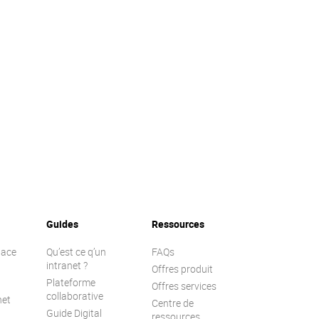
Guides
Ressources
lace
Qu’est ce q’un
FAQs
intranet ?
Offres produit
Plateforme
Offres services
collaborative
net
Centre de
Guide Digital
ressources