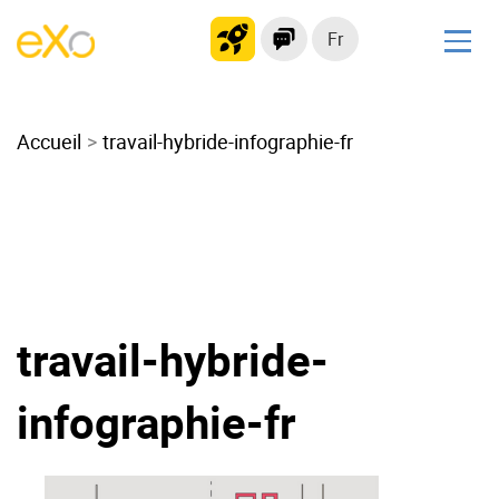
Fr
Solutions
Accueil
Intranet moderne
travail-hybride-infographie-fr
Plateforme collaborative
Réseau social
Hub de connaissances
Portail d’applications
Alternative à
travail-hybride-
Microsoft 365
Migrer vers eXo Platform
infographie-fr
Produit