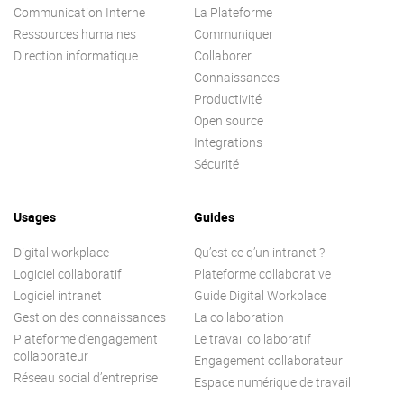
Communication Interne
Contactez-nous
La Plateforme
Essayez eXo
Ressources humaines
Communiquer
Direction informatique
Collaborer
Connaissances
Productivité
Open source
Integrations
Sécurité
Usages
Guides
Digital workplace
Qu’est ce q’un intranet ?
Logiciel collaboratif
Plateforme collaborative
Logiciel intranet
Guide Digital Workplace
Gestion des connaissances
La collaboration
Plateforme d’engagement
Le travail collaboratif
collaborateur
Engagement collaborateur
Réseau social d’entreprise
Espace numérique de travail