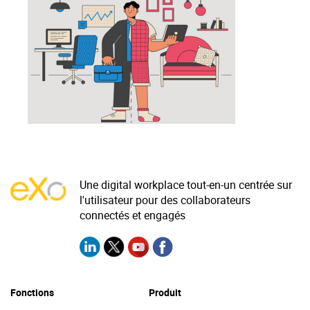
La Plateforme
Pourquoi eXo
Internationalisation
Mobile
No code
Intégrations
IA maitrisée
Architecture
Une digital workplace tout-en-un centrée sur
l'utilisateur pour des collaborateurs
Sécurité
connectés et engagés
Open source
Offre Enterprise
Offre Professionnelle
Fonctions
Produit
A propos d’eXo
Centre de ressources