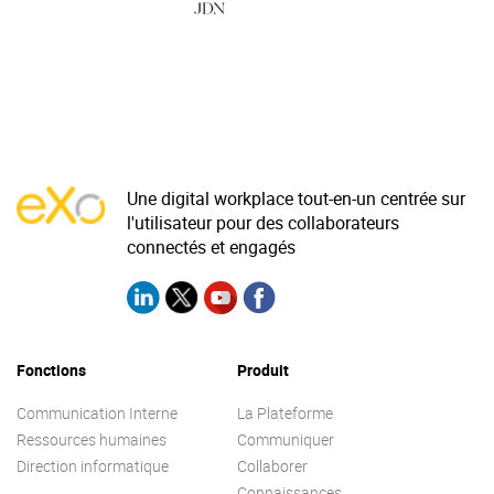
La Plateforme
Pourquoi eXo
Internationalisation
Mobile
No code
Une digital workplace tout-en-un centrée sur
Intégrations
l'utilisateur pour des collaborateurs
IA maitrisée
connectés et engagés
Architecture
Sécurité
Open source
Fonctions
Produit
Communication Interne
La Plateforme
Offre Enterprise
Offre Professionnelle
Ressources humaines
Communiquer
Direction informatique
Collaborer
A propos d’eXo
Centre de ressources
Connaissances