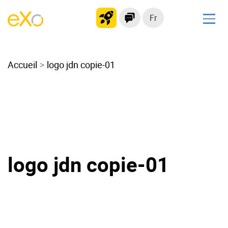
Fr
Solutions
Accueil
Intranet moderne
logo jdn copie-01
Plateforme collaborative
Réseau social
Hub de connaissances
Portail d’applications
Alternative à
logo jdn copie-01
Microsoft 365
Migrer vers eXo Platform
Produit