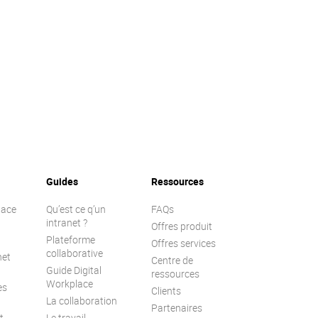
Guides
Ressources
lace
Qu’est ce q’un
FAQs
intranet ?
Offres produit
Plateforme
Offres services
collaborative
net
Centre de
Guide Digital
ressources
Workplace
es
Clients
La collaboration
Partenaires
t
Le travail