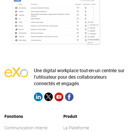
La Plateforme
Pourquoi eXo
Internationalisation
Mobile
No code
Intégrations
IA maitrisée
Une digital workplace tout-en-un centrée sur
Architecture
l'utilisateur pour des collaborateurs
connectés et engagés
Sécurité
Open source
Fonctions
Produit
Offre Enterprise
Offre Professionnelle
A propos d’eXo
Centre de ressources
Communication Interne
La Plateforme