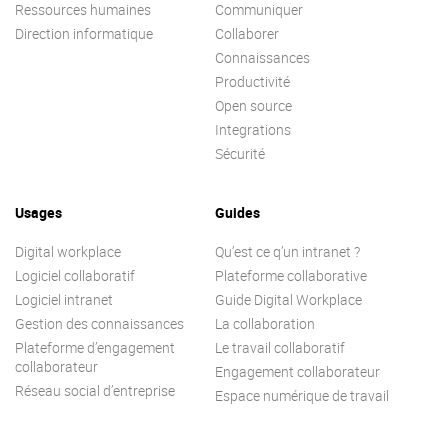
Ressources humaines
Communiquer
Contactez-nous
Essayez eXo
Direction informatique
Collaborer
Connaissances
Productivité
Open source
Integrations
Sécurité
Usages
Guides
Digital workplace
Qu’est ce q’un intranet ?
Logiciel collaboratif
Plateforme collaborative
Logiciel intranet
Guide Digital Workplace
Gestion des connaissances
La collaboration
Plateforme d’engagement
Le travail collaboratif
collaborateur
Engagement collaborateur
Réseau social d’entreprise
Espace numérique de travail