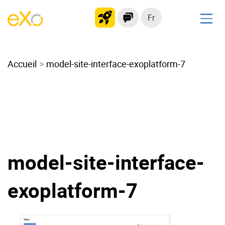
Fr
Solutions
Accueil
Intranet moderne
model-site-interface-exoplatform-7
Plateforme collaborative
Réseau social
Hub de connaissances
Portail d’applications
Alternative à
model-site-interface-
Microsoft 365
Migrer vers eXo Platform
exoplatform-7
Produit