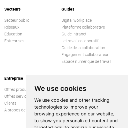
Secteurs
Guides
Secteur public
Digital workplace
Réseaux
Plateforme collaborative
Education
Guide intranet
Entreprises
Le travail collaboratif
Guide de la collaboration
Engagement collaborateur
Espace numérique de travail
Entreprise
We use cookies
Offres produit
Offres services
We use cookies and other tracking
Clients
technologies to improve your
A propos de nous
browsing experience on our website,
to show you personalized content and
targeted ads, to analyze our website