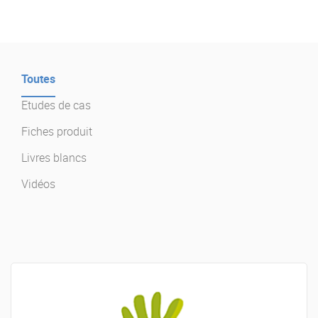
Offre Enterprise
eXo Hubs
A propos d’eXo
Centre de ressources
Contactez-nous
Essayez eXo
Toutes
Etudes de cas
Fiches produit
Livres blancs
Vidéos