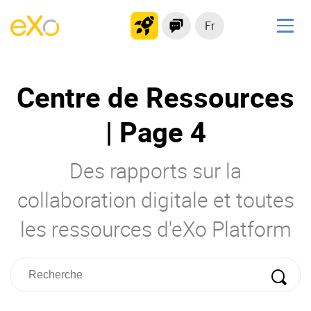
Fr
Solutions
Centre de Ressources
Plateforme collaborative
Réseau social
| Page 4
Hub de connaissances
Portail d’applications
Des rapports sur la
collaboration digitale et toutes
Produit
les ressources d'eXo Platform
La Plateforme
No code
Pourquoi eXo ?
Intégrations
Mobile
IA maitrisée