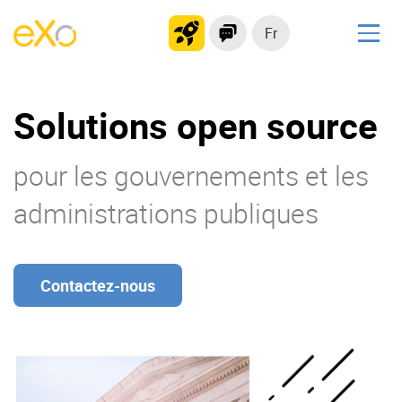
Fr
Solutions
Solutions open source
Plateforme collaborative
Réseau social
pour les gouvernements et les
Hub de connaissances
Portail d’applications
administrations publiques
Produit
Contactez-nous
La Plateforme
No code
Pourquoi eXo ?
Intégrations
Mobile
IA maitrisée