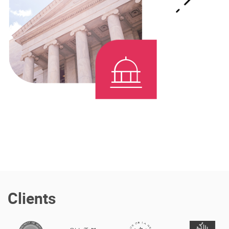
Offre Enterprise
eXo Hubs
A propos d’eXo
Centre de ressources
Contactez-nous
Essayez eXo
Clients