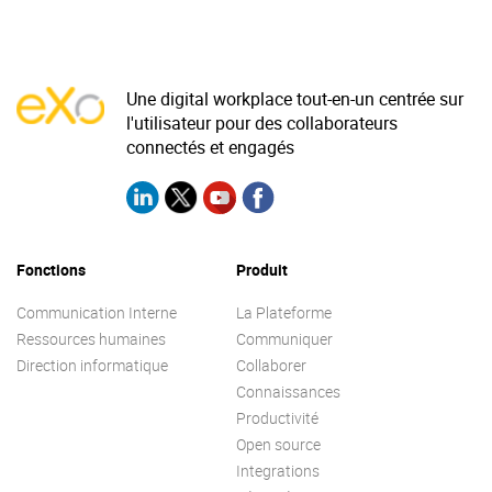
La Plateforme
Pourquoi eXo
Une digital workplace tout-en-un centrée sur
Internationalisation
l'utilisateur pour des collaborateurs
Mobile
connectés et engagés
No code
Intégrations
IA maitrisée
Fonctions
Produit
Architecture
Communication Interne
La Plateforme
Sécurité
Ressources humaines
Communiquer
Open source
Direction informatique
Collaborer
Connaissances
Productivité
Offre Enterprise
Offre Professionnelle
Open source
A propos d’eXo
Integrations
Centre de ressources