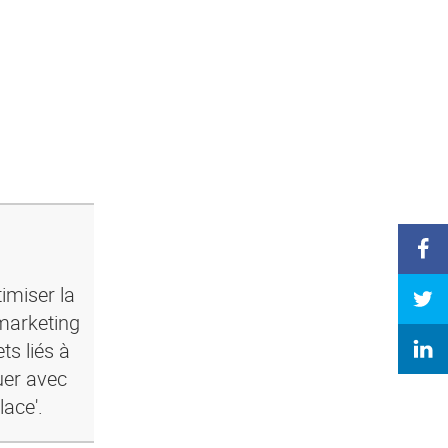
imiser la
marketing
ts liés à
uer avec
lace'.