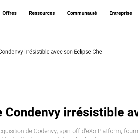
Offres
Ressources
Communauté
Entreprise
Condenvy irrésistible avec son Eclipse Che
e Condenvy irrésistible a
quisition de Codenvy, spin-off d’eXo Platform, four