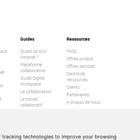
Guides
Ressources
lace
Qu’est ce q’un
FAQs
intranet ?
Offres produit
Plateforme
Offres services
collaborative
net
Centre de
Guide Digital
ressources
Workplace
es
Clients
La collaboration
Partenaires
t
Le travail
A propos de nous
collaboratif
l
Engagement
collaborateur
Espace numérique
de travail
 tracking technologies to improve your browsing