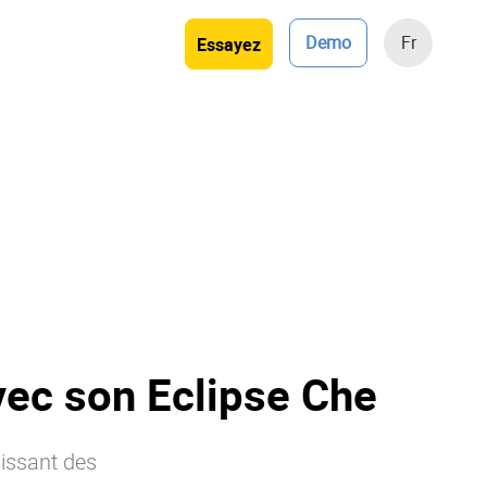
Demo
Fr
Essayez
vec son Eclipse Che
nissant des