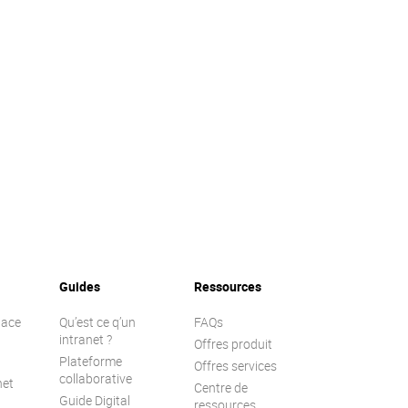
Guides
Ressources
lace
Qu’est ce q’un
FAQs
intranet ?
Offres produit
Plateforme
Offres services
collaborative
net
Centre de
Guide Digital
ressources