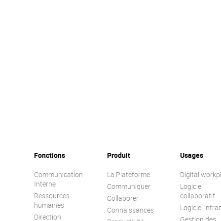
Fonctions
Produit
Usages
Communication
La Plateforme
Digital workp
Interne
Communiquer
Logiciel
Ressources
collaboratif
Collaborer
humaines
Logiciel intra
Connaissances
Direction
Gestion des