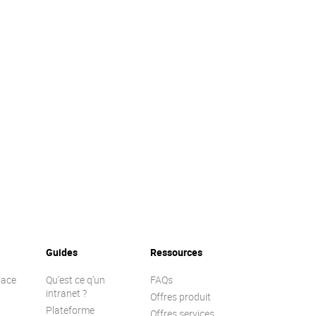
Guides
Ressources
lace
Qu’est ce q’un
FAQs
intranet ?
Offres produit
Plateforme
Offres services