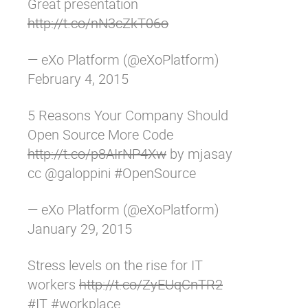
Great presentation
http://t.co/nN3cZkT06o
— eXo Platform (@eXoPlatform)
February 4, 2015
5 Reasons Your Company Should
Open Source More Code
http://t.co/p8AIrNP4Xw
by mjasay
cc
@galoppini
#OpenSource
— eXo Platform (@eXoPlatform)
January 29, 2015
Stress levels on the rise for IT
workers
http://t.co/ZyEUqCnTR2
#IT
#workplace