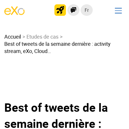
Fr
Solutions
Accueil
Intranet moderne
Etudes de cas
Best of tweets de la semaine dernière : activity
Plateforme collaborative
stream, eXo, Cloud…
Réseau social
Hub de connaissances
Portail d’applications
Alternative à
Microsoft 365
Best of tweets de la
Migrer vers eXo Platform
semaine dernière :
Produit