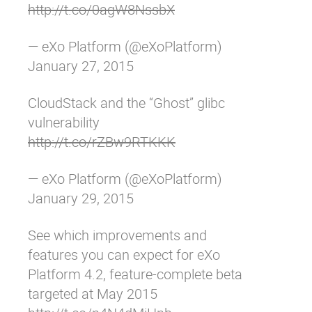
http://t.co/0agW8NssbX
— eXo Platform (@eXoPlatform)
January 27, 2015
CloudStack and the “Ghost” glibc
vulnerability
http://t.co/rZBw9RTKKK
— eXo Platform (@eXoPlatform)
January 29, 2015
See which improvements and
features you can expect for eXo
Platform 4.2, feature-complete beta
targeted at May 2015