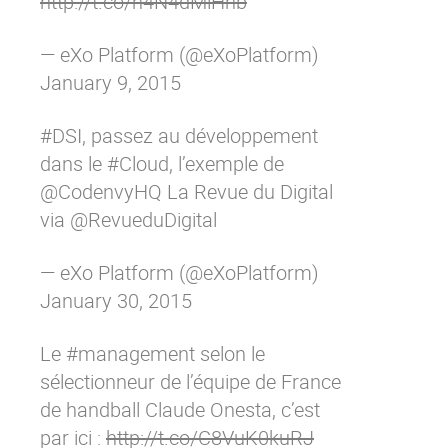
http://t.co/n4N4dMiHnb
— eXo Platform (@eXoPlatform)
January 9, 2015
#DSI
, passez au développement
dans le
#Cloud
, l’exemple de
@CodenvyHQ
La Revue du Digital
via
@RevueduDigital
— eXo Platform (@eXoPlatform)
January 30, 2015
Le
#management
selon le
sélectionneur de l’équipe de France
de handball Claude Onesta, c’est
par ici :
http://t.co/C8VuK0kuRJ