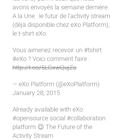
Contactez-nous
Essayez eXo
avons envoyés la semaine dernière.
A la Une : le futur de l’activity stream
(déjà disponible chez eXo Platform),
le t-shirt eXo.
Vous aimeriez recevoir un
#tshirt
#eXo
? Voici comment faire :
http://t.co/5LGxwQujZa
— eXo Platform (@eXoPlatform)
January 28, 2015
Already available with eXo
#opensource
social
#collaboration
platform 😉 The Future of the
Activity Stream