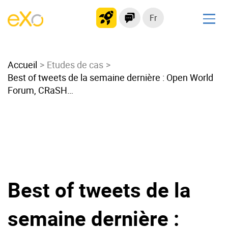
Fr
Solutions
Accueil
Intranet moderne
Etudes de cas
Best of tweets de la semaine dernière : Open World
Plateforme collaborative
Forum, CRaSH…
Réseau social
Hub de connaissances
Portail d’applications
Alternative à
Microsoft 365
Best of tweets de la
Migrer vers eXo Platform
semaine dernière :
Produit