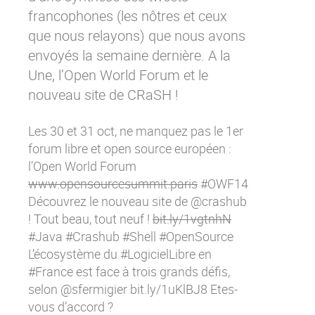
Contactez-nous
Essayez eXo
francophones (les nôtres et ceux
que nous relayons) que nous avons
envoyés la semaine dernière. A la
Une, l’Open World Forum et le
nouveau site de CRaSH !
Les 30 et 31 oct, ne manquez pas le 1er
forum libre et open source européen :
l’Open World Forum
www.opensourcesummit.paris
#OWF14
Découvrez le nouveau site de @crashub
! Tout beau, tout neuf !
bit.ly/1vgtnhN
#Java #Crashub #Shell #OpenSource
L’écosystème du #LogicielLibre en
#France est face à trois grands défis,
selon @sfermigier
bit.ly/1uKlBJ8
Etes-
vous d’accord ?