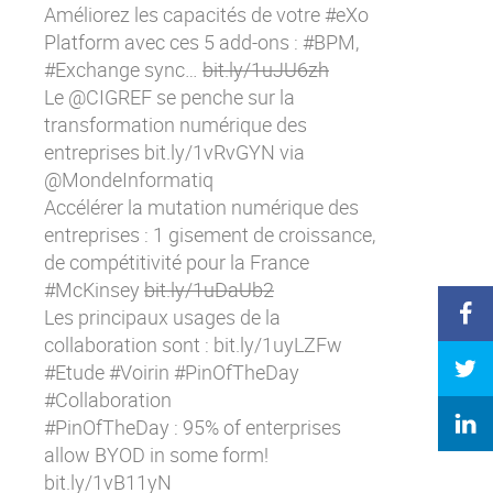
Améliorez les capacités de votre #eXo
Platform avec ces 5 add-ons : #BPM,
#Exchange sync…
bit.ly/1uJU6zh
Le @CIGREF se penche sur la
transformation numérique des
entreprises
bit.ly/1vRvGYN
via
@MondeInformatiq
Accélérer la mutation numérique des
entreprises : 1 gisement de croissance,
de compétitivité pour la France
#McKinsey
bit.ly/1uDaUb2
Les principaux usages de la
collaboration sont :
bit.ly/1uyLZFw
#Etude #Voirin #PinOfTheDay
#Collaboration
#PinOfTheDay : 95% of enterprises
allow BYOD in some form!
bit.ly/1vB11yN