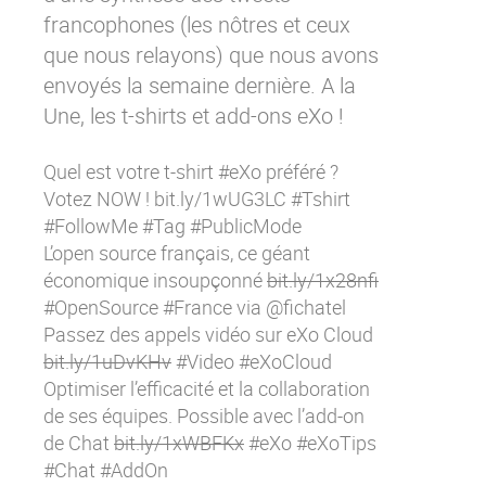
Contactez-nous
Essayez eXo
francophones (les nôtres et ceux
que nous relayons) que nous avons
envoyés la semaine dernière. A la
Une, les t-shirts et add-ons eXo !
Quel est votre t-shirt #eXo préféré ?
Votez NOW !
bit.ly/1wUG3LC
#Tshirt
#FollowMe #Tag #PublicMode
L’open source français, ce géant
économique insoupçonné
bit.ly/1x28nfi
#OpenSource #France via @fichatel
Passez des appels vidéo sur eXo Cloud
bit.ly/1uDvKHv
#Video #eXoCloud
Optimiser l’efficacité et la collaboration
de ses équipes. Possible avec l’add-on
de Chat
bit.ly/1xWBFKx
#eXo #eXoTips
#Chat #AddOn