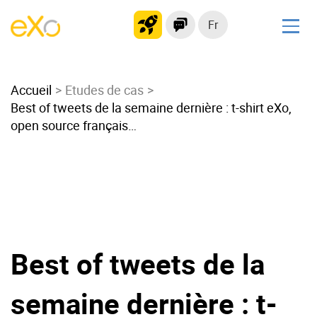
Fr
Solutions
Accueil
Intranet moderne
Etudes de cas
Best of tweets de la semaine dernière : t-shirt eXo,
Plateforme collaborative
open source français…
Réseau social
Hub de connaissances
Portail d’applications
Alternative à
Microsoft 365
Best of tweets de la
Migrer vers eXo Platform
semaine dernière : t-
Produit