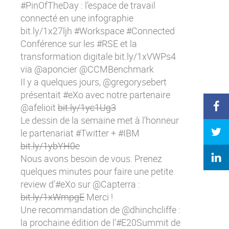
#PinOfTheDay : l’espace de travail
connecté en une infographie
bit.ly/1x27ljh
#Workspace #Connected
Conférence sur les #RSE et la
transformation digitale
bit.ly/1xVWPs4
via @aponcier @CCMBenchmark
Il y a quelques jours, @gregorysebert
présentait #eXo avec notre partenaire
@afelioit
bit.ly/1yc1Ug3
Le dessin de la semaine met à l’honneur
le partenariat #Twitter + #IBM
bit.ly/1ybYH0e
Nous avons besoin de vous. Prenez
quelques minutes pour faire une petite
review d’#eXo sur @Capterra :
bit.ly/1xWmpgE
Merci !
Une recommandation de @dhinchcliffe :
la prochaine édition de l’#E20Summit de