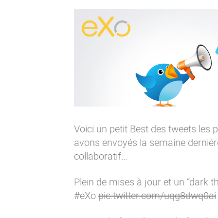
Voici un petit Best des tweets les
avons envoyés la semaine dernière
collaboratif…
Plein de mises à jour et un “dark th
#eXo
pic.twitter.com/uqg8dwq0ai