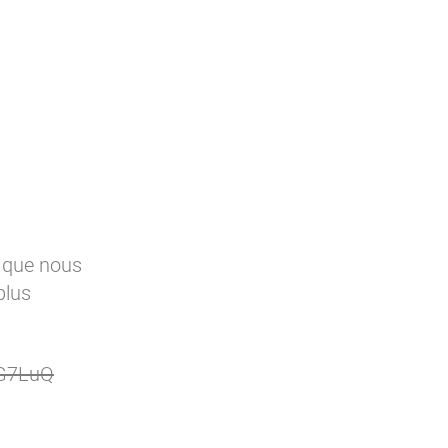
x que nous
plus
iG7LuQ