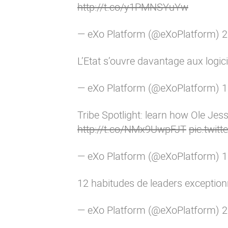
http://t.co/y1PMNSYuYw
— eXo Platform (@eXoPlatform)
2
L’Etat s’ouvre davantage aux logi
— eXo Platform (@eXoPlatform)
1
Tribe Spotlight: learn how Ole Jes
http://t.co/NMx9UwpFJT
pic.twi
— eXo Platform (@eXoPlatform)
1
12 habitudes de leaders exception
— eXo Platform (@eXoPlatform)
2