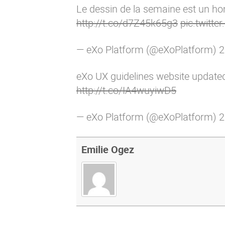
Le dessin de la semaine est un h
http://t.co/d7Z45k65g3
pic.twitt
— eXo Platform (@eXoPlatform)
2
eXo UX guidelines website updated:
http://t.co/IA4wuyiwD5
— eXo Platform (@eXoPlatform)
2
Emilie Ogez