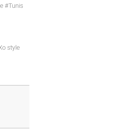
de
#Tunis
Xo style