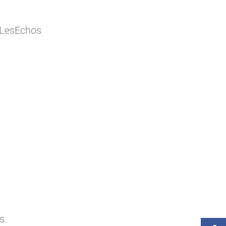
LesEchos
es