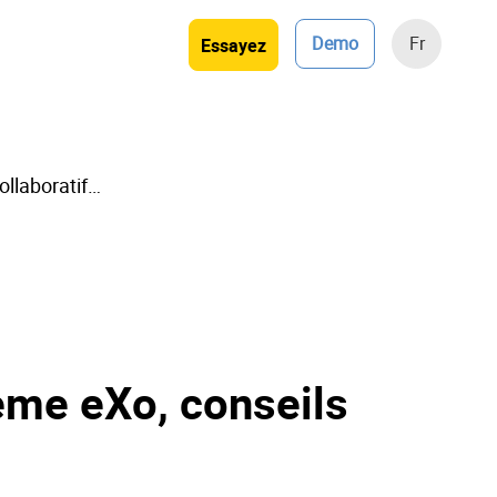
Demo
Fr
Essayez
ollaboratif…
ème eXo, conseils