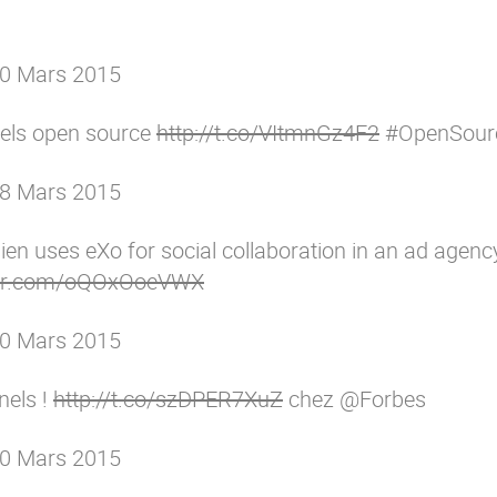
0 Mars 2015
ciels open source
http://t.co/VItmnGz4F2
#OpenSour
8 Mars 2015
sien uses eXo for social collaboration in an ad agenc
tter.com/oQOxOoeVWX
0 Mars 2015
nels !
http://t.co/szDPER7XuZ
chez
@Forbes
0 Mars 2015