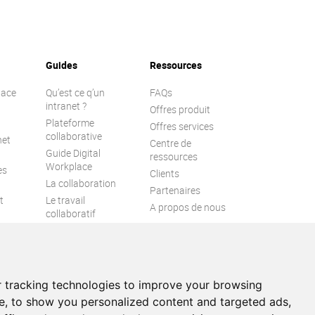
Guides
Ressources
lace
Qu’est ce q’un
FAQs
intranet ?
Offres produit
Plateforme
Offres services
collaborative
net
Centre de
Guide Digital
ressources
Workplace
es
Clients
La collaboration
Partenaires
t
Le travail
A propos de nous
collaboratif
l
Engagement
collaborateur
Espace numérique
de travail
 tracking technologies to improve your browsing
e, to show you personalized content and targeted ads,