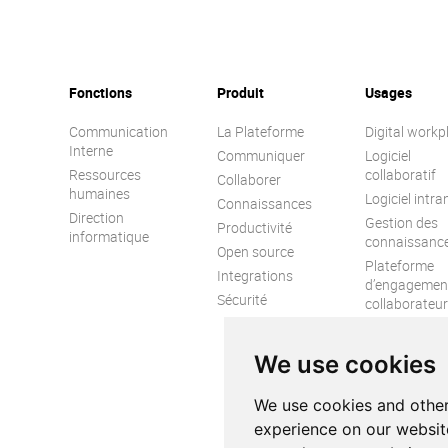
Fonctions
Produit
Usages
Communication
La Plateforme
Digital workp
Interne
Communiquer
Logiciel
Ressources
collaboratif
Collaborer
humaines
Logiciel intra
Connaissances
Direction
Gestion des
Productivité
informatique
connaissanc
Open source
Plateforme
Integrations
d’engagemen
Sécurité
collaborateur
Réseau socia
d’entreprise
We use cookies
We use cookies and other
experience on our websit