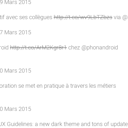
9 Mars 2015
atif avec ses collègues
http://t.co/wv9LbTZbzs
via
@
7 Mars 2015
roid
http://t.co/ArM2Kgr8r1
chez
@phonandroid
0 Mars 2015
oration
se met en pratique à travers les métiers
0 Mars 2015
UX Guidelines: a new dark theme and tons of updat