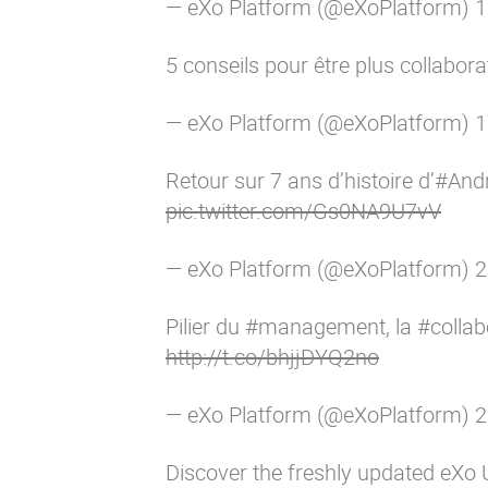
— eXo Platform (@eXoPlatform)
1
5 conseils pour être plus collabor
— eXo Platform (@eXoPlatform)
1
Retour sur 7 ans d’histoire d’
#And
pic.twitter.com/Gs0NA9U7vV
— eXo Platform (@eXoPlatform)
2
Pilier du
#management
, la
#collab
http://t.co/bhjjDYQ2no
— eXo Platform (@eXoPlatform)
2
Discover the freshly updated eXo 