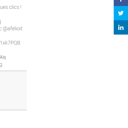
es clics !
j
 @afelioit
y/1xk7PQB
BXq
g