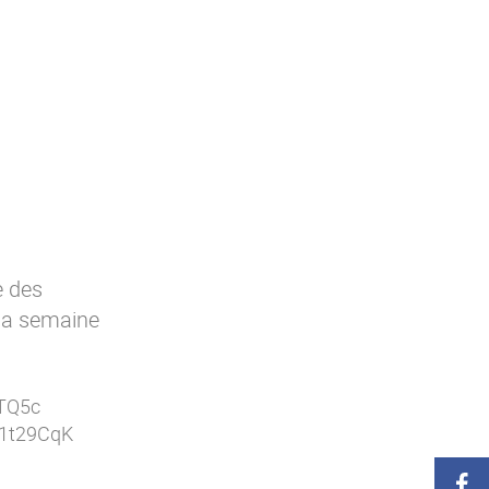
e des
 la semaine
QTQ5c
y/1t29CqK