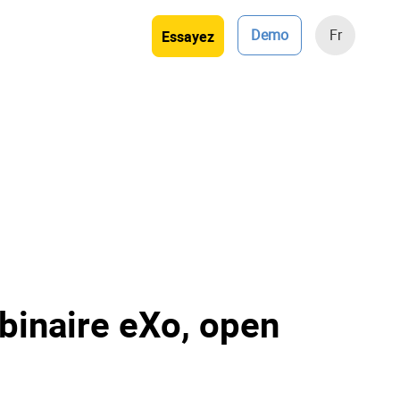
Demo
Fr
Essayez
ebinaire eXo, open