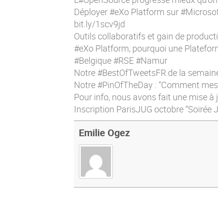
Déployer #eXo Platform sur #Microsof
bit.ly/1scv9jd
Outils collaboratifs et gain de produc
#eXo Platform, pourquoi une Plateform
#Belgique #RSE #Namur
Notre #BestOfTweetsFR de la semaine d
Notre #PinOfTheDay : “Comment mesu
Pour info, nous avons fait une mise à j
Inscription ParisJUG octobre “Soirée J
Emilie Ogez