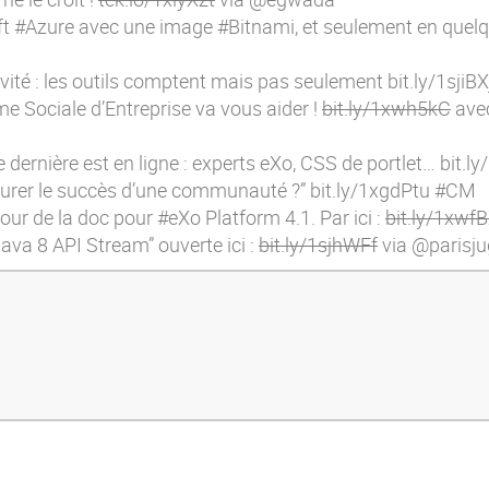
t #Azure avec une image #Bitnami, et seulement en quelqu
tivité : les outils comptent mais pas seulement
bit.ly/1sjiBX
e Sociale d’Entreprise va vous aider !
bit.ly/1xwh5kC
avec
ernière est en ligne : experts eXo, CSS de portlet…
bit.l
rer le succès d’une communauté ?”
bit.ly/1xgdPtu
#CM
our de la doc pour #eXo Platform 4.1. Par ici :
bit.ly/1xwf
ava 8 API Stream” ouverte ici :
bit.ly/1sjhWFf
via @parisju