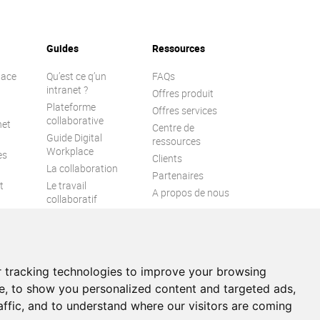
Guides
Ressources
lace
Qu’est ce q’un
FAQs
intranet ?
Offres produit
Plateforme
Offres services
collaborative
net
Centre de
Guide Digital
ressources
Workplace
es
Clients
La collaboration
Partenaires
t
Le travail
A propos de nous
collaboratif
l
Engagement
collaborateur
Espace numérique
de travail
 tracking technologies to improve your browsing
e, to show you personalized content and targeted ads,
affic, and to understand where our visitors are coming