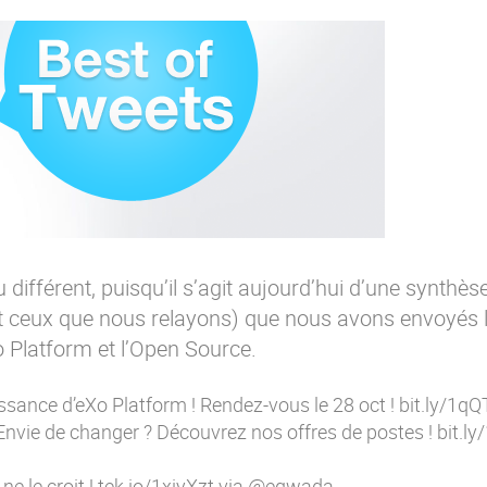
u différent, puisqu’il s’agit aujourd’hui d’une synthès
et ceux que nous relayons) que nous avons envoyés
o Platform et l’Open Source.
issance d’eXo Platform ! Rendez-vous le 28 oct !
bit.ly/1q
 Envie de changer ? Découvrez nos offres de postes !
bit.l
e le croit !
tek.io/1xiyXzt
via @egwada