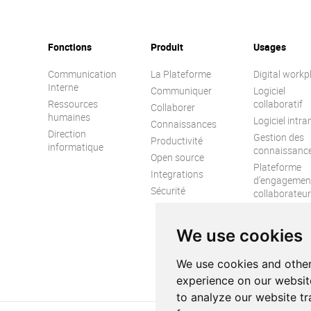
Fonctions
Produit
Usages
Communication
La Plateforme
Digital workp
Interne
Communiquer
Logiciel
Ressources
collaboratif
Collaborer
humaines
Logiciel intra
Connaissances
Direction
Gestion des
Productivité
informatique
connaissanc
Open source
Plateforme
Integrations
d’engagemen
Sécurité
collaborateur
Réseau socia
d’entreprise
We use cookies
We use cookies and other
experience on our websit
to analyze our website tr