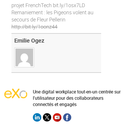
projet FrenchTech
bit.ly/1osx7LD
Remaniement : les Pigeons volent au
secours de Fleur Pellerin
http://bit.ly/1oonz44
Emilie Ogez
Une digital workplace tout-en-un centrée sur
l'utilisateur pour des collaborateurs
connectés et engagés