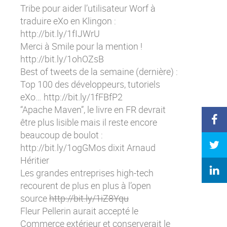
Tribe pour aider l’utilisateur Worf à
traduire eXo en Klingon :
http://bit.ly/1fIJWrU
Merci à Smile pour la mention !
http://bit.ly/1ohOZsB
Best of tweets de la semaine (dernière) :
Top 100 des développeurs, tutoriels
eXo…
http://bit.ly/1fFBfP2
“Apache Maven”, le livre en FR devrait
être plus lisible mais il reste encore
beaucoup de boulot :
http://bit.ly/1ogGMos
dixit Arnaud
Héritier
Les grandes entreprises high-tech
recourent de plus en plus à l’open
source
http://bit.ly/1iZ8Yqu
Fleur Pellerin aurait accepté le
Commerce extérieur et conserverait le