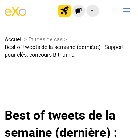
Fr
Solutions
Accueil
Intranet moderne
Etudes de cas
Best of tweets de la semaine (dernière) : Support
Plateforme collaborative
pour clés, concours Bitnami…
Réseau social
Hub de connaissances
Portail d’applications
Alternative à
Microsoft 365
Best of tweets de la
Migrer vers eXo Platform
semaine (dernière) :
Produit