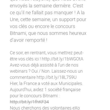
Contactez-nous
Essayez eXo
envoyés la semaine dernière. C’est
ce qu’il ne fallait pas manquer ! A la
Une, cette semaine, un support pour
vos clés ou encore le concours
Bitnami, que nous sommes heureux
d’avoir remporté !
Ce soir, en rentrant, vous mettrez peut-
être vos clés ici !
http://bit.ly/1bWGOtA
Avez-vous déjà assisté à l’un de nos
webinars ? Oui / Non. Laissez-nous un
commentaire
http://bit.ly/18L759U
Hier, la France a voté aux Municipales.
Aujourd’hui, aidez 1 société française
pour le concours Bitnami :
http://bit.ly/1fhKF34
Nous cherchons des volontaires eXo